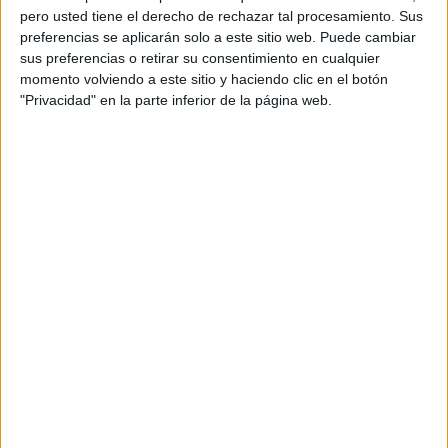
pero usted tiene el derecho de rechazar tal procesamiento. Sus
preferencias se aplicarán solo a este sitio web. Puede cambiar
sus preferencias o retirar su consentimiento en cualquier
momento volviendo a este sitio y haciendo clic en el botón
"Privacidad" en la parte inferior de la página web.
Acerca de orientacionandujar
Orientación Andújar no es solo un blog, es la apuesta
personal de dos profesores Ginés y Maribel, que
además de ser pareja, son los encargados de los
contenidos que encontramos dentro del blog y en el
cual, vuelcan la mayor parte del tiempo, que sus tareas
como docentes, y voluntarios en sus meses de verano
les permite.
DEJA UNA RESPUESTA
Tu dirección de correo electrónico no será