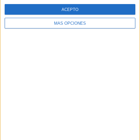
Web
ACEPTO
MÁS OPCIONES
Buscar
Buscar
¿TE GUSTA NUESTRO MATERIAL?