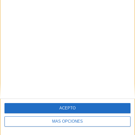
Nombre
*
Correo electrónico
*
Web
ACEPTO
MÁS OPCIONES