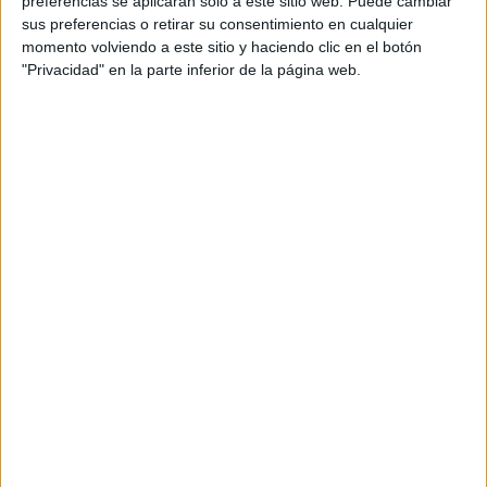
preferencias se aplicarán solo a este sitio web. Puede cambiar
sus preferencias o retirar su consentimiento en cualquier
Acerca de María Olivares
momento volviendo a este sitio y haciendo clic en el botón
"Privacidad" en la parte inferior de la página web.
El autor no ha proporcionado ninguna información.
DEJA UNA RESPUESTA
Tu dirección de correo electrónico no será
publicada.
Los campos obligatorios están marcados
con
*
Comentario
*