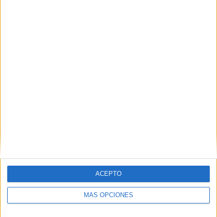
Nombre
*
Correo electrónico
*
Web
ACEPTO
MÁS OPCIONES