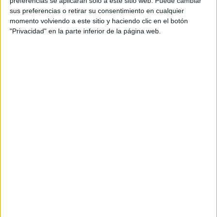
preferencias se aplicarán solo a este sitio web. Puede cambiar
sus preferencias o retirar su consentimiento en cualquier
Acerca de María Olivares
momento volviendo a este sitio y haciendo clic en el botón
"Privacidad" en la parte inferior de la página web.
El autor no ha proporcionado ninguna información.
DEJA UNA RESPUESTA
Tu dirección de correo electrónico no será
publicada.
Los campos obligatorios están marcados
con
*
Comentario
*