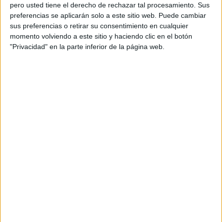
pero usted tiene el derecho de rechazar tal procesamiento. Sus
preferencias se aplicarán solo a este sitio web. Puede cambiar
sus preferencias o retirar su consentimiento en cualquier
momento volviendo a este sitio y haciendo clic en el botón
Acerca de orientacionandujar
"Privacidad" en la parte inferior de la página web.
Orientación Andújar no es solo un blog, es la apuesta
personal de dos profesores Ginés y Maribel, que
además de ser pareja, son los encargados de los
contenidos que encontramos dentro del blog y en el
cual, vuelcan la mayor parte del tiempo, que sus tareas
como docentes, y voluntarios en sus meses de verano
les permite.
DEJA UNA RESPUESTA
Tu dirección de correo electrónico no será
publicada.
Los campos obligatorios están marcados
con
*