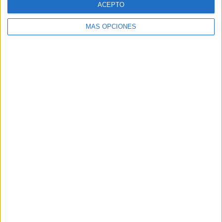
ACEPTO
MÁS OPCIONES
Buscar
Buscar
¿TE GUSTA NUESTRO MATERIAL?
Introduce tu email para unirte a otros
80.861 suscriptores.