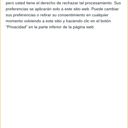
pero usted tiene el derecho de rechazar tal procesamiento. Sus
preferencias se aplicarán solo a este sitio web. Puede cambiar
sus preferencias o retirar su consentimiento en cualquier
momento volviendo a este sitio y haciendo clic en el botón
Acerca de orientacionandujar
"Privacidad" en la parte inferior de la página web.
Orientación Andújar no es solo un blog, es la apuesta
personal de dos profesores Ginés y Maribel, que
además de ser pareja, son los encargados de los
contenidos que encontramos dentro del blog y en el
cual, vuelcan la mayor parte del tiempo, que sus tareas
como docentes, y voluntarios en sus meses de verano
les permite.
DEJA UNA RESPUESTA
Tu dirección de correo electrónico no será
publicada.
Los campos obligatorios están marcados
con
*