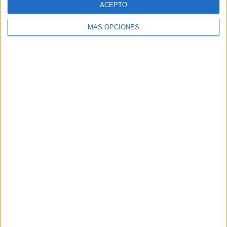
ACEPTO
MÁS OPCIONES
Buscar
Buscar
¿TE GUSTA NUESTRO MATERIAL?
Introduce tu email para unirte a otros
80.859 suscriptores.