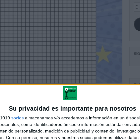
Dir
de
ema
SI
FA
Su privacidad es importante para nosotros
s 1019
socios
almacenamos y/o accedemos a información en un disposit
sonales, como identificadores únicos e información estándar enviada 
ntenido personalizado, medición de publicidad y contenido, investigaci
os.
Con su permiso, nosotros y nuestros socios podemos utilizar datos 