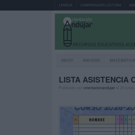
LENGUA
COMPRENSIÓN LECTORA
MA
INICIO
NAVIDAD
MATEMÁTIC
LISTA ASISTENCIA 
Publicado por
orientacionandujar
el 29 junio