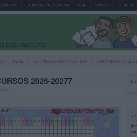
TEMÁTICAS
ESTIMULACION COGNITIVA
NEAE
NAVIDAD
ATENCIÓN
AS
NEAE
ESTIMULACION COGNITIVA
COMPRENSIÓN LEC
CURSOS 2026-20277
Bus
, 2026
¿T
Int
sus