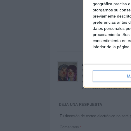
geográfica precisa e 
otorgarnos su conse
previamente descrito
preferencias antes d
datos personales pue
procesamiento. Sus p
consentimiento en cu
inferior de la página
Acerca de orientacion
Orientación Andújar no es sol
Maribel, que además de ser p
M
dentro del blog y en el cual,
voluntarios en sus meses de 
DEJA UNA RESPUESTA
Tu dirección de correo electrónico no será 
Comentario
*