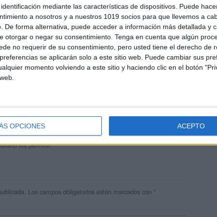
identificación mediante las características de dispositivos. Puede hacer
ntimiento a nosotros y a nuestros 1019 socios para que llevemos a ca
. De forma alternativa, puede acceder a información más detallada y 
e otorgar o negar su consentimiento.
Tenga en cuenta que algún proc
de no requerir de su consentimiento, pero usted tiene el derecho de r
referencias se aplicarán solo a este sitio web. Puede cambiar sus pref
alquier momento volviendo a este sitio y haciendo clic en el botón "Pri
 web.
andujar
o un blog, es la apuesta personal de dos profesores Ginés y
areja, son los encargados de los contenidos que encontramos
ÁS OPCIONES
ACEPTO
 vuelcan la mayor parte del tiempo, que sus tareas como docentes, y
verano les permite.
publicada.
Los campos obligatorios están marcados con
*