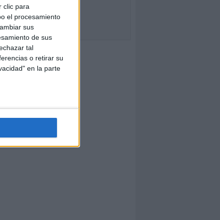
 clic para
bo el procesamiento
cambiar sus
esamiento de sus
echazar tal
erencias o retirar su
vacidad" en la parte