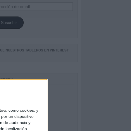
ección
il
Suscribir
GUE NUESTROS TABLEROS EN PINTEREST
CEBOOK
ivo, como cookies, y
por un dispositivo
ón de audiencia y
de localización