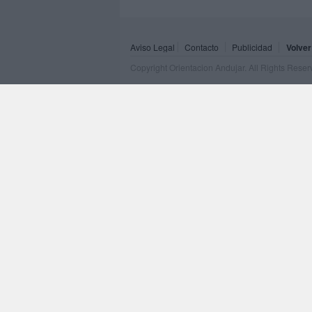
Aviso Legal
Contacto
Publicidad
Volver
Copyright Orientacion Andujar. All Rights Rese