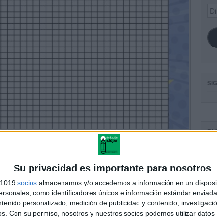
Dir
de
ema
SI
FA
Su privacidad es importante para nosotros
s 1019
socios
almacenamos y/o accedemos a información en un disposit
sonales, como identificadores únicos e información estándar enviada 
ntenido personalizado, medición de publicidad y contenido, investigaci
os.
Con su permiso, nosotros y nuestros socios podemos utilizar datos 