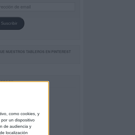
ección
il
Suscribir
GUE NUESTROS TABLEROS EN PINTEREST
CEBOOK
ivo, como cookies, y
por un dispositivo
ón de audiencia y
de localización