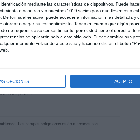
identificación mediante las características de dispositivos. Puede hacer
ntimiento a nosotros y a nuestros 1019 socios para que llevemos a ca
. De forma alternativa, puede acceder a información más detallada y 
e otorgar o negar su consentimiento.
Tenga en cuenta que algún proc
de no requerir de su consentimiento, pero usted tiene el derecho de r
referencias se aplicarán solo a este sitio web. Puede cambiar sus pref
alquier momento volviendo a este sitio y haciendo clic en el botón "Pri
 web.
andujar
o un blog, es la apuesta personal de dos profesores Ginés y
areja, son los encargados de los contenidos que encontramos
ÁS OPCIONES
ACEPTO
 vuelcan la mayor parte del tiempo, que sus tareas como docentes, y
verano les permite.
publicada.
Los campos obligatorios están marcados con
*