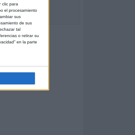
 clic para
bo el procesamiento
cambiar sus
esamiento de sus
echazar tal
erencias o retirar su
vacidad" en la parte