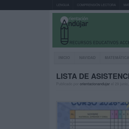
LENGUA
COMPRENSIÓN LECTORA
MA
INICIO
NAVIDAD
MATEMÁTIC
LISTA DE ASISTENC
Publicado por
orientacionandujar
el 29 junio