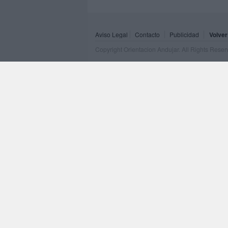
Aviso Legal
Contacto
Publicidad
Volver
Copyright Orientacion Andujar. All Rights Rese