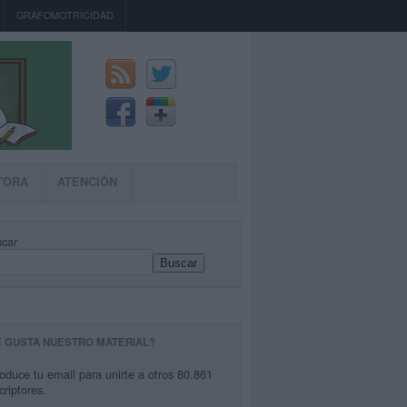
GRAFOMOTRICIDAD
TORA
ATENCIÓN
car
Buscar
E GUSTA NUESTRO MATERIAL?
roduce tu email para unirte a otros 80.861
criptores.