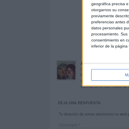
geográfica precisa e 
otorgarnos su conse
previamente descrito
preferencias antes d
datos personales pue
procesamiento. Sus p
consentimiento en cu
inferior de la página
Acerca de orientacion
Orientación Andújar no es sol
Maribel, que además de ser p
M
dentro del blog y en el cual,
voluntarios en sus meses de 
DEJA UNA RESPUESTA
Tu dirección de correo electrónico no será 
Comentario
*