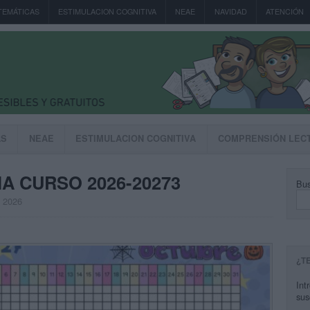
TEMÁTICAS
ESTIMULACION COGNITIVA
NEAE
NAVIDAD
ATENCIÓN
AS
NEAE
ESTIMULACION COGNITIVA
COMPRENSIÓN LEC
IA CURSO 2026-20273
Bus
, 2026
¿T
Int
sus