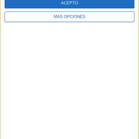
ACEPTO
MÁS OPCIONES
Buscar
Buscar
¿TE GUSTA NUESTRO MATERIAL?
Introduce tu email para unirte a otros
80.860 suscriptores.