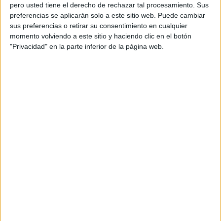
pero usted tiene el derecho de rechazar tal procesamiento. Sus
preferencias se aplicarán solo a este sitio web. Puede cambiar
sus preferencias o retirar su consentimiento en cualquier
momento volviendo a este sitio y haciendo clic en el botón
Acerca de orientacionandujar
"Privacidad" en la parte inferior de la página web.
Orientación Andújar no es solo un blog, es la apuesta
personal de dos profesores Ginés y Maribel, que
además de ser pareja, son los encargados de los
contenidos que encontramos dentro del blog y en el
cual, vuelcan la mayor parte del tiempo, que sus tareas
como docentes, y voluntarios en sus meses de verano
les permite.
DEJA UNA RESPUESTA
Tu dirección de correo electrónico no será
publicada.
Los campos obligatorios están marcados
con
*