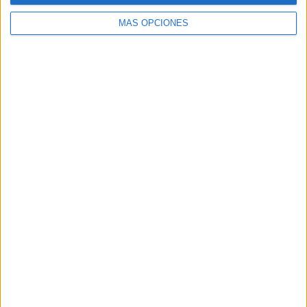
MÁS OPCIONES
Buscar
Buscar
¿TE GUSTA NUESTRO MATERIAL?
Introduce tu email para unirte a otros
80.852 suscriptores.
Dirección