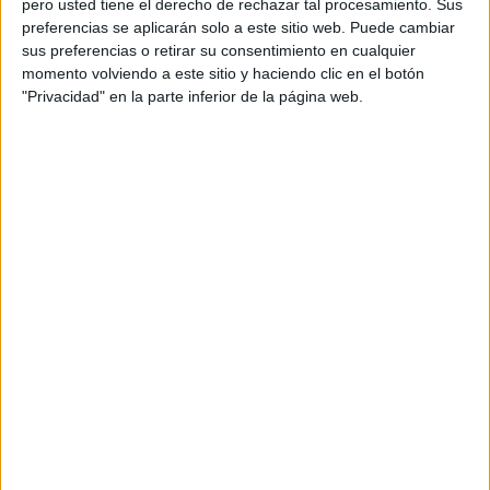
pero usted tiene el derecho de rechazar tal procesamiento. Sus
preferencias se aplicarán solo a este sitio web. Puede cambiar
Acerca de orientacionandujar
sus preferencias o retirar su consentimiento en cualquier
momento volviendo a este sitio y haciendo clic en el botón
Orientación Andújar no es solo un blog, es la apuesta
"Privacidad" en la parte inferior de la página web.
personal de dos profesores Ginés y Maribel, que
además de ser pareja, son los encargados de los
contenidos que encontramos dentro del blog y en el
cual, vuelcan la mayor parte del tiempo, que sus tareas
como docentes, y voluntarios en sus meses de verano
les permite.
DEJA UNA RESPUESTA
Tu dirección de correo electrónico no será
publicada.
Los campos obligatorios están marcados
con
*