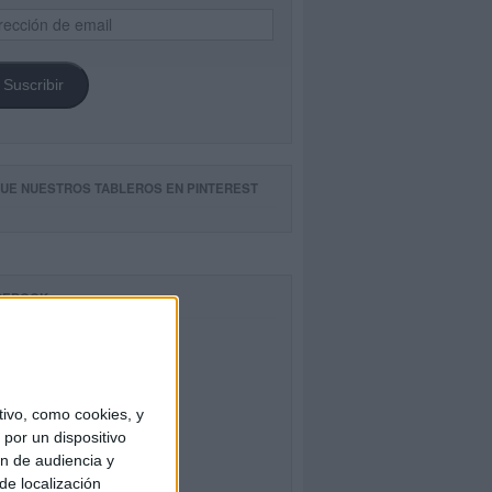
ección
il
Suscribir
GUE NUESTROS TABLEROS EN PINTEREST
CEBOOK
ivo, como cookies, y
por un dispositivo
ón de audiencia y
de localización