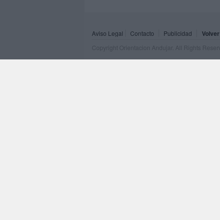
Aviso Legal
Contacto
Publicidad
Volver
Copyright Orientacion Andujar. All Rights Rese