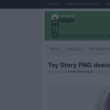
LENGUA
COMPRENSIÓN LECTORA
MA
INICIO
NAVIDAD
MATEMÁTIC
Toy Story PNG desc
Publicado por
orientacionandujar
el 29 junio