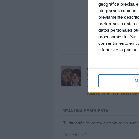
geográfica precisa e 
otorgarnos su conse
previamente descrito
preferencias antes d
datos personales pue
procesamiento. Sus p
consentimiento en cu
inferior de la página
Acerca de orientacion
Orientación Andújar no es sol
Maribel, que además de ser p
M
dentro del blog y en el cual,
voluntarios en sus meses de 
DEJA UNA RESPUESTA
Tu dirección de correo electrónico no será 
Comentario
*