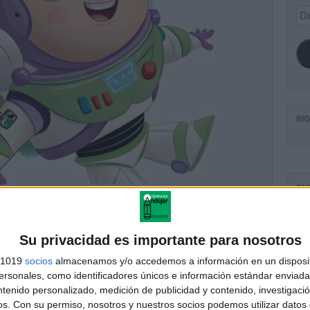
Dir
de
ema
SI
FA
Su privacidad es importante para nosotros
s 1019
socios
almacenamos y/o accedemos a información en un disposit
sonales, como identificadores únicos e información estándar enviada 
ntenido personalizado, medición de publicidad y contenido, investigaci
os.
Con su permiso, nosotros y nuestros socios podemos utilizar datos 