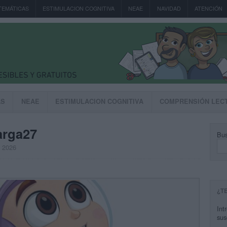
TEMÁTICAS
ESTIMULACION COGNITIVA
NEAE
NAVIDAD
ATENCIÓN
AS
NEAE
ESTIMULACION COGNITIVA
COMPRENSIÓN LEC
arga27
Bus
, 2026
¿T
Int
sus