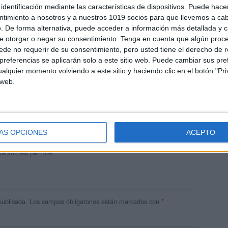
identificación mediante las características de dispositivos. Puede hacer
ntimiento a nosotros y a nuestros 1019 socios para que llevemos a ca
. De forma alternativa, puede acceder a información más detallada y 
e otorgar o negar su consentimiento.
Tenga en cuenta que algún proc
de no requerir de su consentimiento, pero usted tiene el derecho de r
referencias se aplicarán solo a este sitio web. Puede cambiar sus pref
alquier momento volviendo a este sitio y haciendo clic en el botón "Pri
 web.
andujar
o un blog, es la apuesta personal de dos profesores Ginés y
areja, son los encargados de los contenidos que encontramos
ÁS OPCIONES
ACEPTO
 vuelcan la mayor parte del tiempo, que sus tareas como docentes, y
verano les permite.
publicada.
Los campos obligatorios están marcados con
*