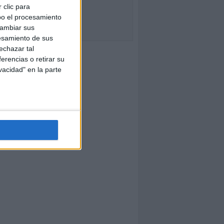
 clic para
bo el procesamiento
cambiar sus
esamiento de sus
echazar tal
erencias o retirar su
vacidad" en la parte