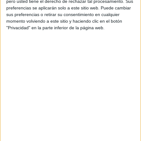
pero usted tiene el derecho de rechazar tal procesamiento. Sus
preferencias se aplicarán solo a este sitio web. Puede cambiar
Acerca de orientacionandujar
sus preferencias o retirar su consentimiento en cualquier
momento volviendo a este sitio y haciendo clic en el botón
Orientación Andújar no es solo un blog, es la apuesta
"Privacidad" en la parte inferior de la página web.
personal de dos profesores Ginés y Maribel, que
además de ser pareja, son los encargados de los
contenidos que encontramos dentro del blog y en el
cual, vuelcan la mayor parte del tiempo, que sus tareas
como docentes, y voluntarios en sus meses de verano
les permite.
DEJA UNA RESPUESTA
Tu dirección de correo electrónico no será
publicada.
Los campos obligatorios están marcados
con
*