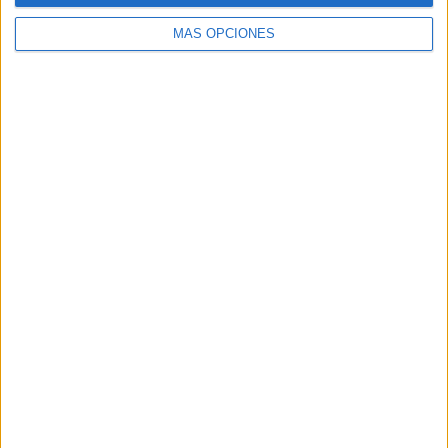
MÁS OPCIONES
Buscar
Buscar
¿TE GUSTA NUESTRO MATERIAL?
Introduce tu email para unirte a otros
80.872 suscriptores.
Dirección