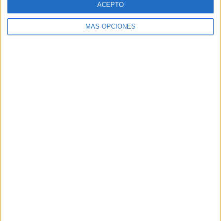
ACEPTO
MÁS OPCIONES
Buscar
Buscar
¿TE GUSTA NUESTRO MATERIAL?
Introduce tu email para unirte a otros
80.871 suscriptores.