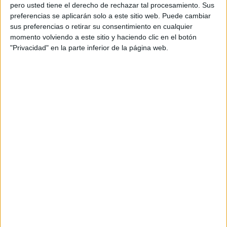
pero usted tiene el derecho de rechazar tal procesamiento. Sus
preferencias se aplicarán solo a este sitio web. Puede cambiar
sus preferencias o retirar su consentimiento en cualquier
momento volviendo a este sitio y haciendo clic en el botón
Acerca de orientacionandujar
"Privacidad" en la parte inferior de la página web.
Orientación Andújar no es solo un blog, es la apuesta
personal de dos profesores Ginés y Maribel, que
además de ser pareja, son los encargados de los
contenidos que encontramos dentro del blog y en el
cual, vuelcan la mayor parte del tiempo, que sus tareas
como docentes, y voluntarios en sus meses de verano
les permite.
DEJA UNA RESPUESTA
Tu dirección de correo electrónico no será
publicada.
Los campos obligatorios están marcados
con
*