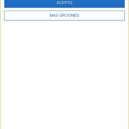
ACEPTO
MÁS OPCIONES
Buscar
Buscar
¿TE GUSTA NUESTRO MATERIAL?
Introduce tu email para unirte a otros
80.871 suscriptores.