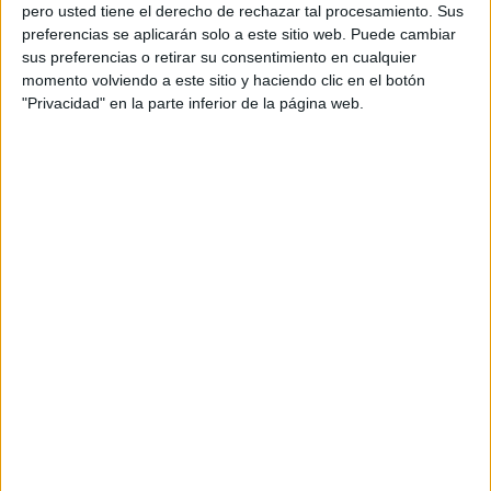
pero usted tiene el derecho de rechazar tal procesamiento. Sus
preferencias se aplicarán solo a este sitio web. Puede cambiar
sus preferencias o retirar su consentimiento en cualquier
momento volviendo a este sitio y haciendo clic en el botón
Acerca de orientacionandujar
"Privacidad" en la parte inferior de la página web.
Orientación Andújar no es solo un blog, es la apuesta
personal de dos profesores Ginés y Maribel, que
además de ser pareja, son los encargados de los
contenidos que encontramos dentro del blog y en el
cual, vuelcan la mayor parte del tiempo, que sus tareas
como docentes, y voluntarios en sus meses de verano
les permite.
DEJA UNA RESPUESTA
Tu dirección de correo electrónico no será
publicada.
Los campos obligatorios están marcados
con
*