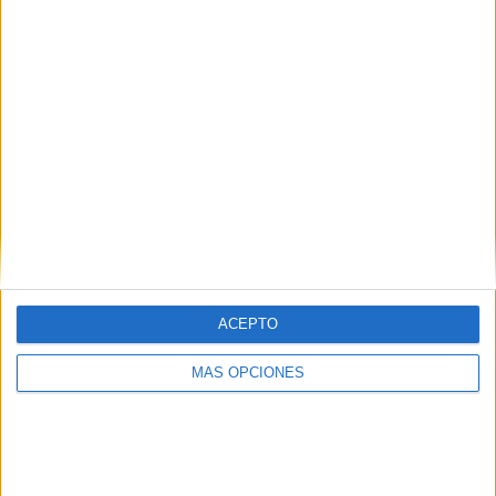
ACEPTO
MÁS OPCIONES
Creado por
Misskarlaescobart