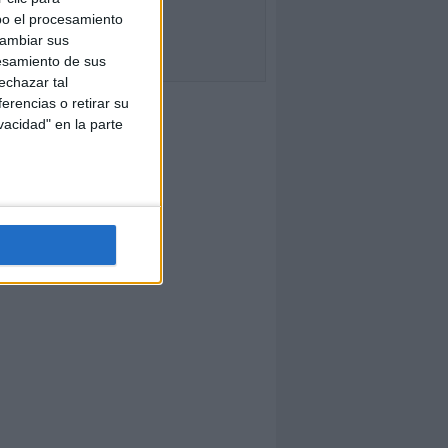
bo el procesamiento
cambiar sus
esamiento de sus
echazar tal
erencias o retirar su
vacidad" en la parte