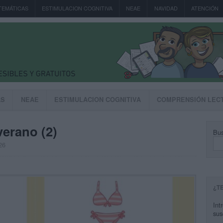
TEMÁTICAS
ESTIMULACION COGNITIVA
NEAE
NAVIDAD
ATENCIÓN
AS
NEAE
ESTIMULACION COGNITIVA
COMPRENSIÓN LEC
verano (2)
Bus
26
¿T
Int
sus