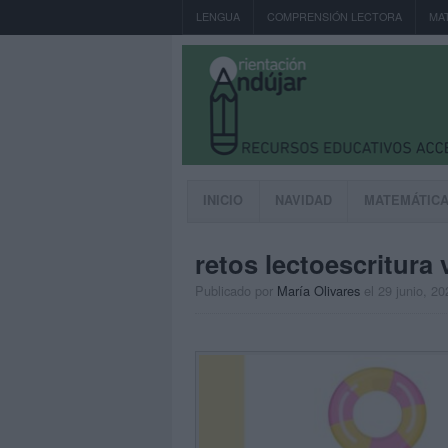
LENGUA
COMPRENSIÓN LECTORA
MA
INICIO
NAVIDAD
MATEMÁTIC
retos lectoescritura 
Publicado por
María Olivares
el 29 junio, 20