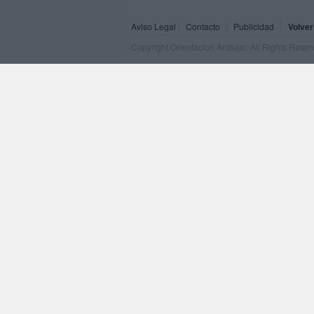
Aviso Legal
Contacto
Publicidad
Volver
Copyright Orientacion Andujar. All Rights Rese