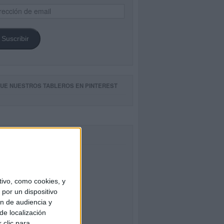
ección
il
Suscribir
GUE NUESTROS TABLEROS EN PINTEREST
CEBOOK
ivo, como cookies, y
por un dispositivo
ón de audiencia y
de localización
 clic para