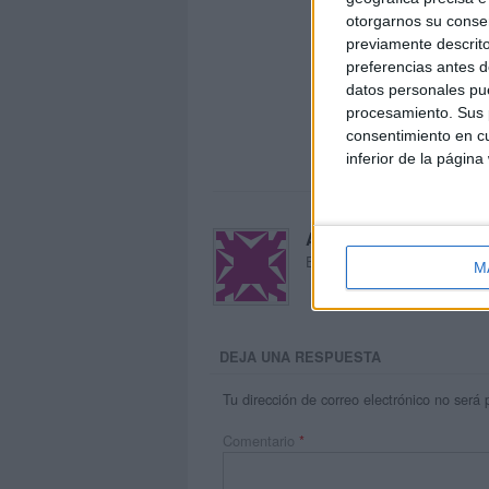
otorgarnos su conse
previamente descrito
preferencias antes d
datos personales pue
procesamiento. Sus p
consentimiento en cu
inferior de la página
Acerca de María Oliva
El autor no ha proporcionado
M
DEJA UNA RESPUESTA
Tu dirección de correo electrónico no será 
Comentario
*