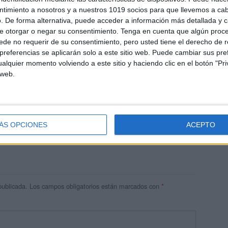
ntimiento a nosotros y a nuestros 1019 socios para que llevemos a ca
. De forma alternativa, puede acceder a información más detallada y 
e otorgar o negar su consentimiento.
Tenga en cuenta que algún proc
de no requerir de su consentimiento, pero usted tiene el derecho de r
referencias se aplicarán solo a este sitio web. Puede cambiar sus pref
alquier momento volviendo a este sitio y haciendo clic en el botón "Pri
 web.
res
 ninguna información.
ÁS OPCIONES
ACEPTO
publicada.
Los campos obligatorios están marcados con
*