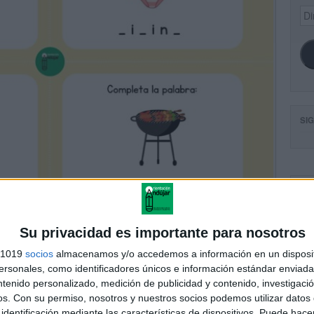
Dir
de
ema
SI
FA
Su privacidad es importante para nosotros
s 1019
socios
almacenamos y/o accedemos a información en un disposit
sonales, como identificadores únicos e información estándar enviada 
ntenido personalizado, medición de publicidad y contenido, investigaci
os.
Con su permiso, nosotros y nuestros socios podemos utilizar datos 
identificación mediante las características de dispositivos. Puede hacer