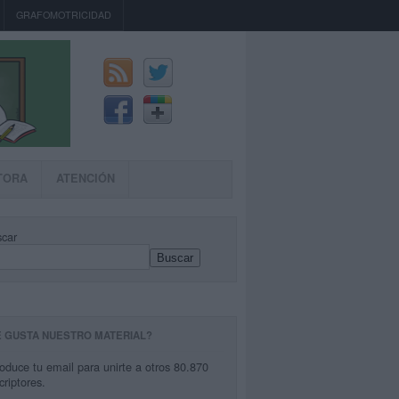
GRAFOMOTRICIDAD
TORA
ATENCIÓN
car
Buscar
E GUSTA NUESTRO MATERIAL?
roduce tu email para unirte a otros 80.870
criptores.