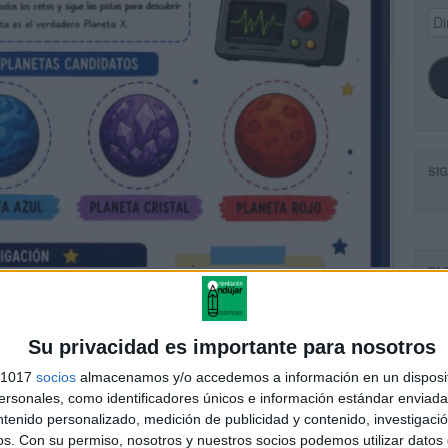
Dir
de
ema
SI
FA
Su privacidad es importante para nosotros
s 1017
socios
almacenamos y/o accedemos a información en un disposit
sonales, como identificadores únicos e información estándar enviada 
ntenido personalizado, medición de publicidad y contenido, investigaci
os.
Con su permiso, nosotros y nuestros socios podemos utilizar datos 