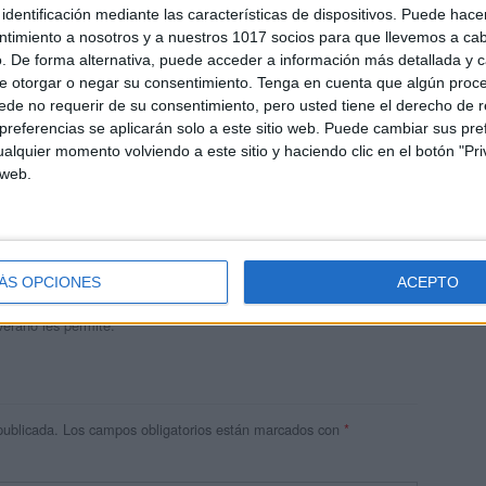
identificación mediante las características de dispositivos. Puede hacer
ntimiento a nosotros y a nuestros 1017 socios para que llevemos a ca
. De forma alternativa, puede acceder a información más detallada y 
e otorgar o negar su consentimiento.
Tenga en cuenta que algún proc
de no requerir de su consentimiento, pero usted tiene el derecho de r
referencias se aplicarán solo a este sitio web. Puede cambiar sus pref
alquier momento volviendo a este sitio y haciendo clic en el botón "Pri
 web.
andujar
o un blog, es la apuesta personal de dos profesores Ginés y
areja, son los encargados de los contenidos que encontramos
ÁS OPCIONES
ACEPTO
 vuelcan la mayor parte del tiempo, que sus tareas como docentes, y
verano les permite.
publicada.
Los campos obligatorios están marcados con
*