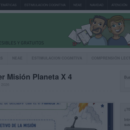
TEMÁTICAS
ESTIMULACION COGNITIVA
NEAE
NAVIDAD
ATENCIÓN
AS
NEAE
ESTIMULACION COGNITIVA
COMPRENSIÓN LEC
r Misión Planeta X 4
Bus
, 2026
¿T
Int
sus