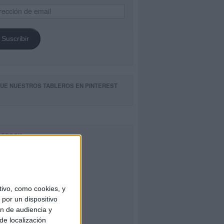
ección
il
Suscribir
GUE NUESTROS TABLEROS EN PINTEREST
CEBOOK
ivo, como cookies, y
por un dispositivo
ón de audiencia y
de localización