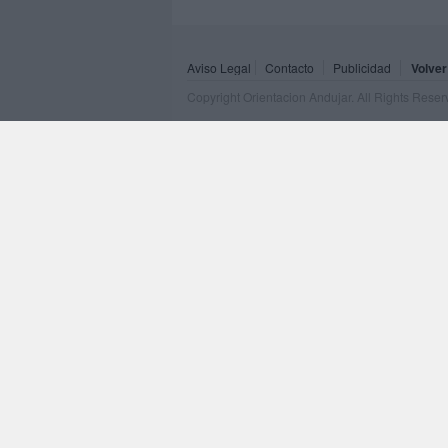
Aviso Legal
Contacto
Publicidad
Volver
Copyright Orientacion Andujar. All Rights Rese