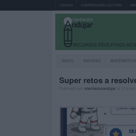
LENGUA
COMPRENSIÓN LECTORA
MA
INICIO
NAVIDAD
MATEMÁTIC
Super retos a resolve
Publicado por
orientacionandujar
el 13 junio