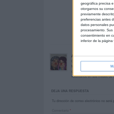
geográfica precisa e 
otorgarnos su conse
previamente descrito
preferencias antes d
datos personales pue
procesamiento. Sus p
consentimiento en cu
inferior de la página
Acerca de orientacion
Orientación Andújar no es sol
Maribel, que además de ser p
M
dentro del blog y en el cual,
voluntarios en sus meses de 
DEJA UNA RESPUESTA
Tu dirección de correo electrónico no será 
Comentario
*