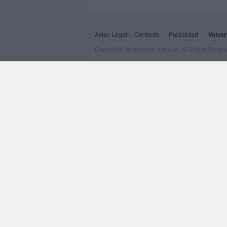
Aviso Legal
Contacto
Publicidad
Volver
Copyright Orientacion Andujar. All Rights Rese