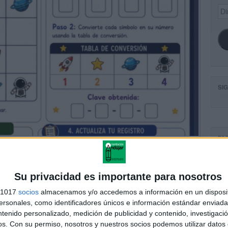
Dir
de
ema
SI
FA
Su privacidad es importante para nosotros
s 1017
socios
almacenamos y/o accedemos a información en un disposit
sonales, como identificadores únicos e información estándar enviada 
ntenido personalizado, medición de publicidad y contenido, investigaci
os.
Con su permiso, nosotros y nuestros socios podemos utilizar datos 