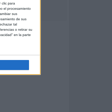
 clic para
bo el procesamiento
cambiar sus
esamiento de sus
echazar tal
erencias o retirar su
vacidad" en la parte