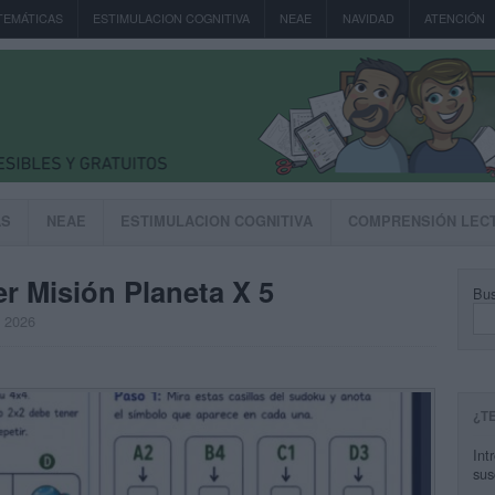
TEMÁTICAS
ESTIMULACION COGNITIVA
NEAE
NAVIDAD
ATENCIÓN
AS
NEAE
ESTIMULACION COGNITIVA
COMPRENSIÓN LEC
r Misión Planeta X 5
Bus
, 2026
¿T
Int
sus