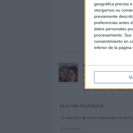
geográfica precisa e 
otorgarnos su conse
previamente descrito
preferencias antes d
datos personales pue
procesamiento. Sus p
consentimiento en cu
inferior de la página
Acerca de orientacion
Orientación Andújar no es sol
Maribel, que además de ser p
M
dentro del blog y en el cual,
voluntarios en sus meses de 
DEJA UNA RESPUESTA
Tu dirección de correo electrónico no será 
Comentario
*