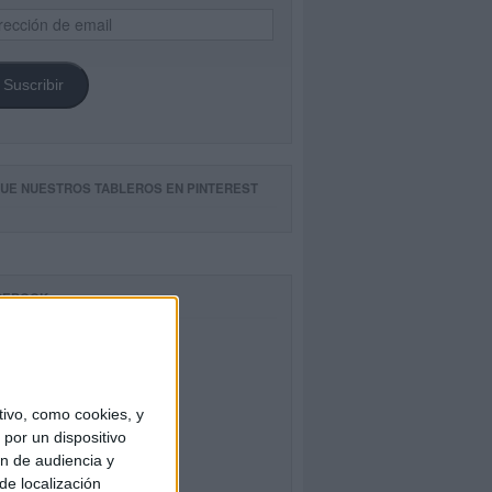
ección
il
Suscribir
GUE NUESTROS TABLEROS EN PINTEREST
CEBOOK
ivo, como cookies, y
por un dispositivo
ón de audiencia y
de localización