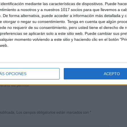
identificación mediante las características de dispositivos. Puede hacer
ntimiento a nosotros y a nuestros 1017 socios para que llevemos a ca
. De forma alternativa, puede acceder a información más detallada y 
e otorgar o negar su consentimiento.
Tenga en cuenta que algún proc
de no requerir de su consentimiento, pero usted tiene el derecho de r
referencias se aplicarán solo a este sitio web. Puede cambiar sus pref
alquier momento volviendo a este sitio y haciendo clic en el botón "Pri
 web.
andujar
o un blog, es la apuesta personal de dos profesores Ginés y
areja, son los encargados de los contenidos que encontramos
ÁS OPCIONES
ACEPTO
 vuelcan la mayor parte del tiempo, que sus tareas como docentes, y
verano les permite.
publicada.
Los campos obligatorios están marcados con
*