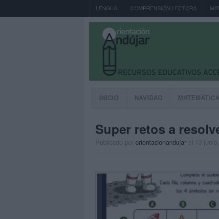
LENGUA
COMPRENSIÓN LECTORA
MA
INICIO
NAVIDAD
MATEMÁTIC
Super retos a resolve
Publicado por
orientacionandujar
el 13 junio