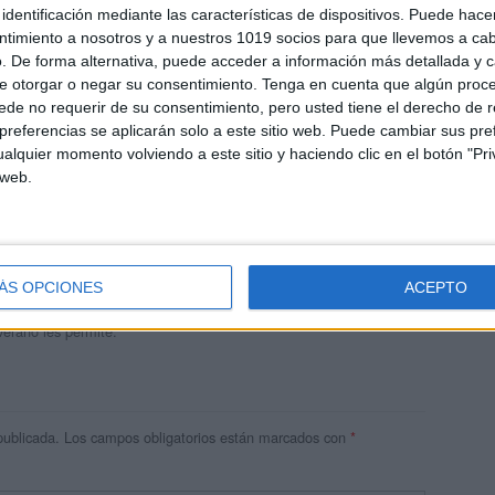
identificación mediante las características de dispositivos. Puede hacer
ntimiento a nosotros y a nuestros 1019 socios para que llevemos a ca
. De forma alternativa, puede acceder a información más detallada y 
e otorgar o negar su consentimiento.
Tenga en cuenta que algún proc
de no requerir de su consentimiento, pero usted tiene el derecho de r
referencias se aplicarán solo a este sitio web. Puede cambiar sus pref
alquier momento volviendo a este sitio y haciendo clic en el botón "Pri
 web.
andujar
o un blog, es la apuesta personal de dos profesores Ginés y
areja, son los encargados de los contenidos que encontramos
ÁS OPCIONES
ACEPTO
 vuelcan la mayor parte del tiempo, que sus tareas como docentes, y
verano les permite.
publicada.
Los campos obligatorios están marcados con
*