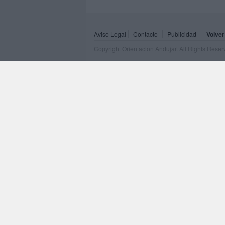
Aviso Legal
Contacto
Publicidad
Volver
Copyright Orientacion Andujar. All Rights Rese