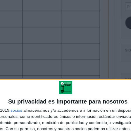
Dir
de
ema
SI
FA
Su privacidad es importante para nosotros
s 1019
socios
almacenamos y/o accedemos a información en un disposit
sonales, como identificadores únicos e información estándar enviada 
ntenido personalizado, medición de publicidad y contenido, investigaci
os.
Con su permiso, nosotros y nuestros socios podemos utilizar datos 