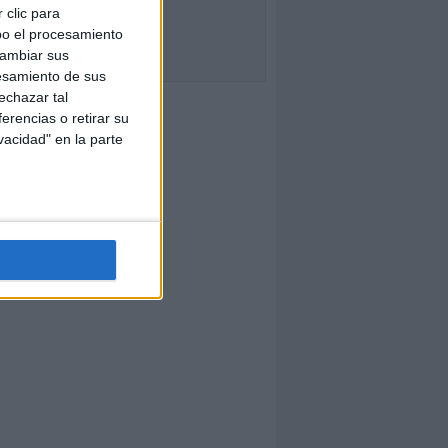
 clic para
bo el procesamiento
cambiar sus
esamiento de sus
echazar tal
erencias o retirar su
vacidad" en la parte