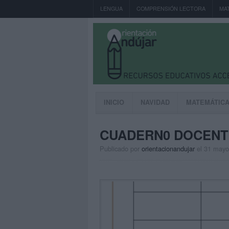
LENGUA
COMPRENSIÓN LECTORA
MA
INICIO
NAVIDAD
MATEMÁTIC
CUADERN0 DOCENTE
Publicado por
orientacionandujar
el 31 mayo