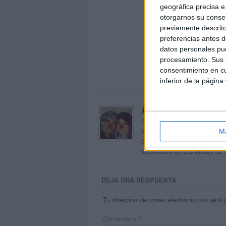
geográfica precisa e 
otorgarnos su conse
previamente descrito
preferencias antes d
datos personales pue
procesamiento. Sus p
consentimiento en cu
inferior de la página
Acerca de orientacion
Orientación Andújar no es sol
Maribel, que además de ser p
M
dentro del blog y en el cual,
voluntarios en sus meses de 
DEJA UNA RESPUESTA
Tu dirección de correo electrónico no será 
Comentario
*