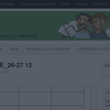
TEMÁTICAS
ESTIMULACION COGNITIVA
NEAE
NAVIDAD
ATENCIÓN
AS
NEAE
ESTIMULACION COGNITIVA
COMPRENSIÓN LEC
_26-27 12
Bus
, 2026
¿T
Int
sus