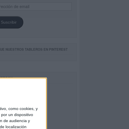
ección
il
Suscribir
GUE NUESTROS TABLEROS EN PINTEREST
CEBOOK
ivo, como cookies, y
por un dispositivo
ón de audiencia y
de localización