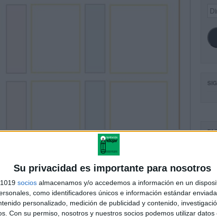
Dir
de
ema
SI
FA
Su privacidad es importante para nosotros
s 1019
socios
almacenamos y/o accedemos a información en un disposit
sonales, como identificadores únicos e información estándar enviada 
ntenido personalizado, medición de publicidad y contenido, investigaci
os.
Con su permiso, nosotros y nuestros socios podemos utilizar datos 