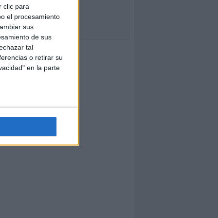
 clic para
bo el procesamiento
cambiar sus
esamiento de sus
echazar tal
erencias o retirar su
vacidad" en la parte