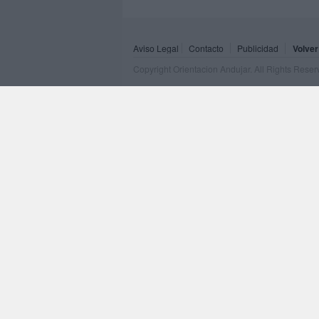
Aviso Legal
Contacto
Publicidad
Volver
Copyright Orientacion Andujar. All Rights Rese