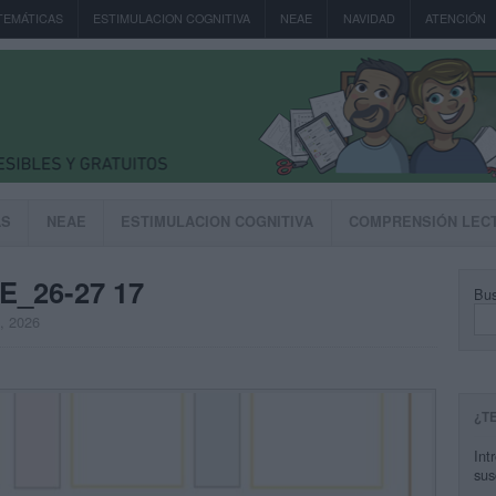
TEMÁTICAS
ESTIMULACION COGNITIVA
NEAE
NAVIDAD
ATENCIÓN
AS
NEAE
ESTIMULACION COGNITIVA
COMPRENSIÓN LEC
_26-27 17
Bus
, 2026
¿T
Int
sus