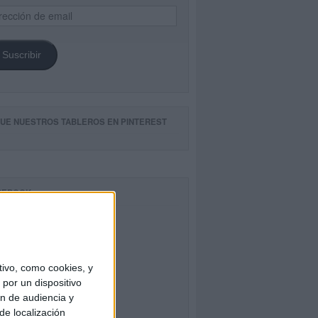
ección
il
Suscribir
GUE NUESTROS TABLEROS EN PINTEREST
CEBOOK
ivo, como cookies, y
por un dispositivo
ón de audiencia y
de localización