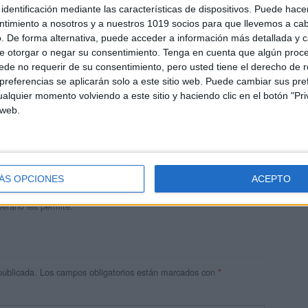
identificación mediante las características de dispositivos. Puede hacer
ntimiento a nosotros y a nuestros 1019 socios para que llevemos a ca
. De forma alternativa, puede acceder a información más detallada y 
e otorgar o negar su consentimiento.
Tenga en cuenta que algún proc
de no requerir de su consentimiento, pero usted tiene el derecho de r
referencias se aplicarán solo a este sitio web. Puede cambiar sus pref
alquier momento volviendo a este sitio y haciendo clic en el botón "Pri
 web.
andujar
o un blog, es la apuesta personal de dos profesores Ginés y
areja, son los encargados de los contenidos que encontramos
ÁS OPCIONES
ACEPTO
 vuelcan la mayor parte del tiempo, que sus tareas como docentes, y
verano les permite.
publicada.
Los campos obligatorios están marcados con
*