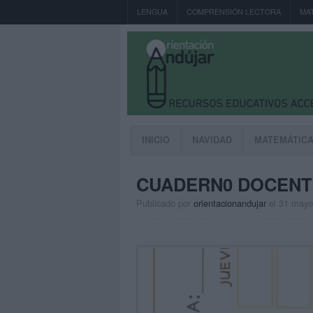
LENGUA
COMPRENSIÓN LECTORA
MA
INICIO
NAVIDAD
MATEMÁTIC
CUADERN0 DOCENTE
Publicado por
orientacionandujar
el 31 mayo