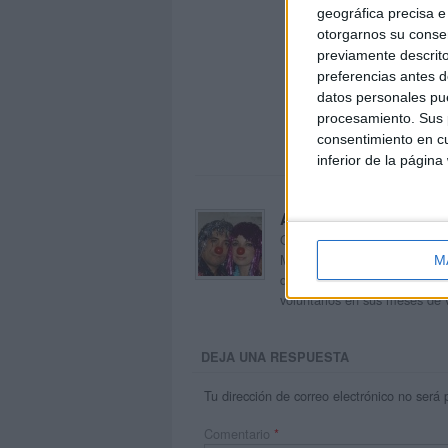
geográfica precisa e 
otorgarnos su conse
previamente descrito
preferencias antes d
datos personales pue
procesamiento. Sus p
consentimiento en cu
inferior de la página
Acerca de orientacion
Orientación Andújar no es sol
Maribel, que además de ser p
M
dentro del blog y en el cual,
voluntarios en sus meses de 
DEJA UNA RESPUESTA
Tu dirección de correo electrónico no será 
Comentario
*