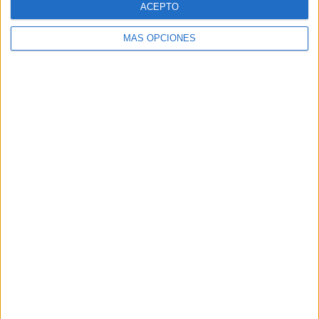
ACEPTO
MÁS OPCIONES
Buscar
Buscar
¿TE GUSTA NUESTRO MATERIAL?
Introduce tu email para unirte a otros
80.859 suscriptores.