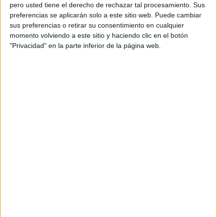
pero usted tiene el derecho de rechazar tal procesamiento. Sus
preferencias se aplicarán solo a este sitio web. Puede cambiar
sus preferencias o retirar su consentimiento en cualquier
momento volviendo a este sitio y haciendo clic en el botón
Acerca de orientacionandujar
"Privacidad" en la parte inferior de la página web.
Orientación Andújar no es solo un blog, es la apuesta
personal de dos profesores Ginés y Maribel, que
además de ser pareja, son los encargados de los
contenidos que encontramos dentro del blog y en el
cual, vuelcan la mayor parte del tiempo, que sus tareas
como docentes, y voluntarios en sus meses de verano
les permite.
DEJA UNA RESPUESTA
Tu dirección de correo electrónico no será
publicada.
Los campos obligatorios están marcados
con
*