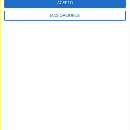
ACEPTO
MÁS OPCIONES
Buscar
Buscar
¿TE GUSTA NUESTRO MATERIAL?
Introduce tu email para unirte a otros
80.859 suscriptores.