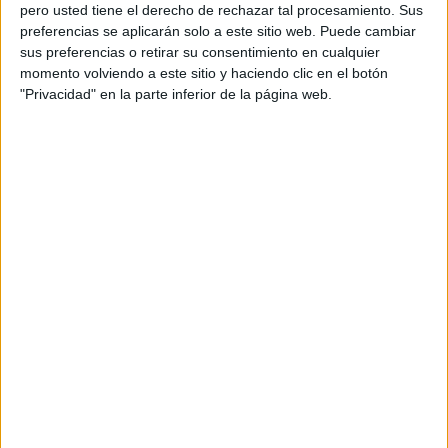
pero usted tiene el derecho de rechazar tal procesamiento. Sus
preferencias se aplicarán solo a este sitio web. Puede cambiar
sus preferencias o retirar su consentimiento en cualquier
momento volviendo a este sitio y haciendo clic en el botón
Acerca de orientacionandujar
"Privacidad" en la parte inferior de la página web.
Orientación Andújar no es solo un blog, es la apuesta
personal de dos profesores Ginés y Maribel, que
además de ser pareja, son los encargados de los
contenidos que encontramos dentro del blog y en el
cual, vuelcan la mayor parte del tiempo, que sus tareas
como docentes, y voluntarios en sus meses de verano
les permite.
DEJA UNA RESPUESTA
Tu dirección de correo electrónico no será
publicada.
Los campos obligatorios están marcados
con
*