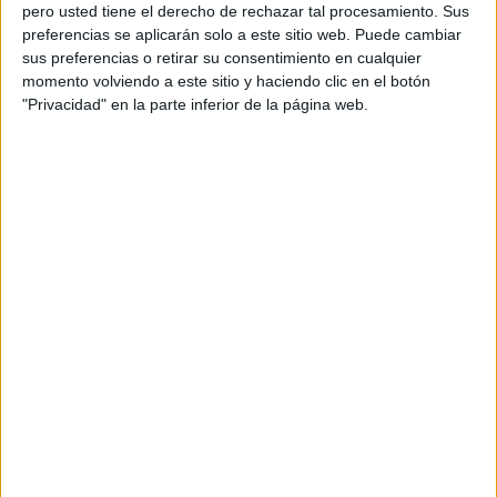
pero usted tiene el derecho de rechazar tal procesamiento. Sus
preferencias se aplicarán solo a este sitio web. Puede cambiar
sus preferencias o retirar su consentimiento en cualquier
momento volviendo a este sitio y haciendo clic en el botón
Acerca de orientacionandujar
"Privacidad" en la parte inferior de la página web.
Orientación Andújar no es solo un blog, es la apuesta
personal de dos profesores Ginés y Maribel, que
además de ser pareja, son los encargados de los
contenidos que encontramos dentro del blog y en el
cual, vuelcan la mayor parte del tiempo, que sus tareas
como docentes, y voluntarios en sus meses de verano
les permite.
DEJA UNA RESPUESTA
Tu dirección de correo electrónico no será
publicada.
Los campos obligatorios están marcados
con
*