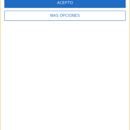
ACEPTO
MÁS OPCIONES
Buscar
Buscar
¿TE GUSTA NUESTRO MATERIAL?
Introduce tu email para unirte a otros
80.864 suscriptores.