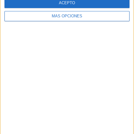
ACEPTO
MÁS OPCIONES
Buscar
Buscar
¿TE GUSTA NUESTRO MATERIAL?
Introduce tu email para unirte a otros
80.861 suscriptores.