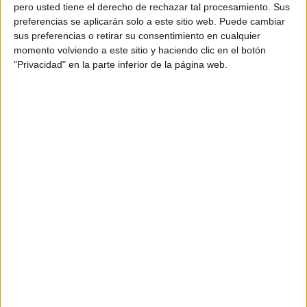
pero usted tiene el derecho de rechazar tal procesamiento. Sus
preferencias se aplicarán solo a este sitio web. Puede cambiar
sus preferencias o retirar su consentimiento en cualquier
momento volviendo a este sitio y haciendo clic en el botón
Acerca de orientacionandujar
"Privacidad" en la parte inferior de la página web.
Orientación Andújar no es solo un blog, es la apuesta
personal de dos profesores Ginés y Maribel, que
además de ser pareja, son los encargados de los
contenidos que encontramos dentro del blog y en el
cual, vuelcan la mayor parte del tiempo, que sus tareas
como docentes, y voluntarios en sus meses de verano
les permite.
DEJA UNA RESPUESTA
Tu dirección de correo electrónico no será
publicada.
Los campos obligatorios están marcados
con
*