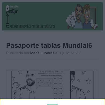
Pasaporte tablas Mundial6
Publicado por
María Olivares
el 1 julio, 2026