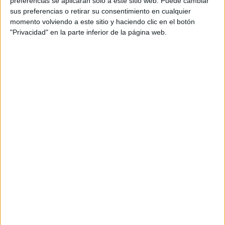
preferencias se aplicarán solo a este sitio web. Puede cambiar
sus preferencias o retirar su consentimiento en cualquier
Acerca de María Olivares
momento volviendo a este sitio y haciendo clic en el botón
"Privacidad" en la parte inferior de la página web.
El autor no ha proporcionado ninguna información.
DEJA UNA RESPUESTA
Tu dirección de correo electrónico no será
publicada.
Los campos obligatorios están marcados
con
*
Comentario
*