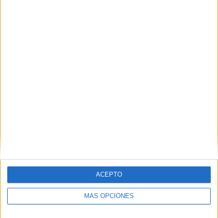
Nombre
*
Correo electrónico
*
Web
ACEPTO
MÁS OPCIONES