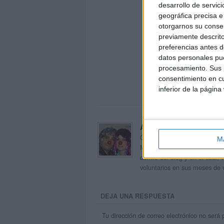
desarrollo de servici
geográfica precisa e 
otorgarnos su conse
previamente descrito
preferencias antes d
datos personales pue
procesamiento. Sus p
consentimiento en cu
inferior de la página
Acerca de orientacion
Orientación Andújar no es sol
M
Maribel, que además de ser p
dentro del blog y en el cual,
voluntarios en sus meses de 
DEJA UNA RESPUESTA
Tu dirección de correo electrónico no será 