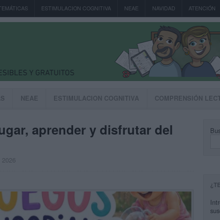
TEMÁTICAS
ESTIMULACION COGNITIVA
NEAE
NAVIDAD
ATENCIÓN
AS
NEAE
ESTIMULACION COGNITIVA
COMPRENSIÓN LEC
ugar, aprender y disfrutar del
Bus
, 2026
¿T
Int
sus