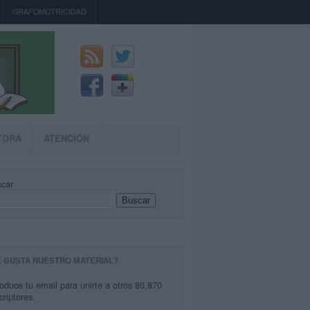
GRAFOMOTRICIDAD
TORA
ATENCIÓN
car
Buscar
E GUSTA NUESTRO MATERIAL?
roduce tu email para unirte a otros 80.870
criptores.