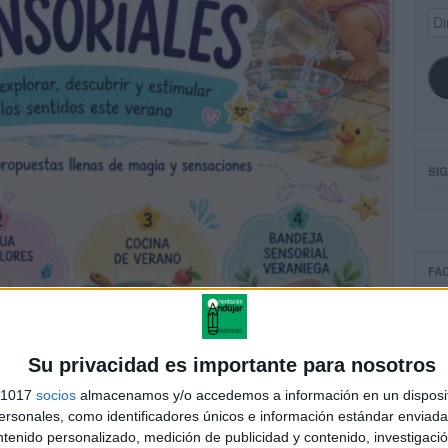
Dir
de
ema
SI
FA
Su privacidad es importante para nosotros
s 1017
socios
almacenamos y/o accedemos a información en un disposit
sonales, como identificadores únicos e información estándar enviada 
ntenido personalizado, medición de publicidad y contenido, investigaci