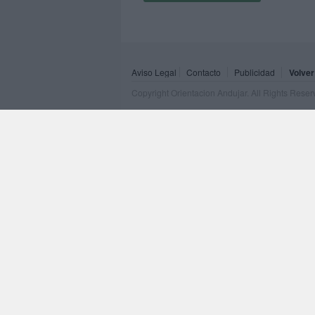
Aviso Legal
Contacto
Publicidad
Volver
Copyright Orientacion Andujar. All Rights Rese