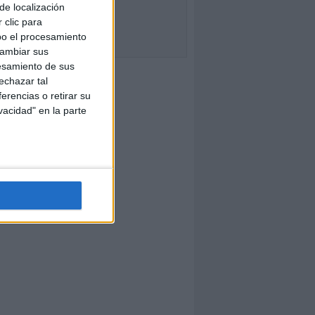
de localización
 clic para
bo el procesamiento
cambiar sus
esamiento de sus
echazar tal
erencias o retirar su
vacidad" en la parte