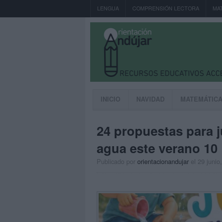
LENGUA
COMPRENSIÓN LECTORA
MA
INICIO
NAVIDAD
MATEMÁTIC
24 propuestas para j
agua este verano 10
Publicado por
orientacionandujar
el 29 junio