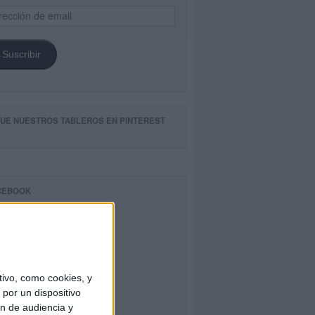
ección
il
Suscribir
GUE NUESTROS TABLEROS EN PINTEREST
CEBOOK
ivo, como cookies, y
por un dispositivo
ón de audiencia y