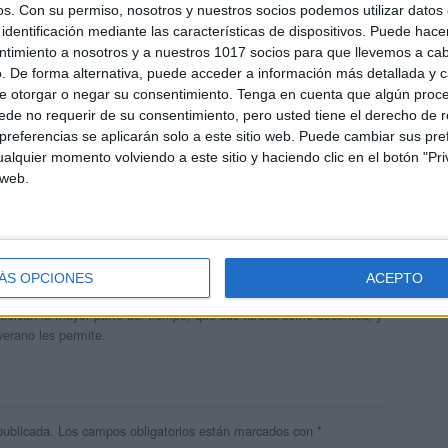
os.
Con su permiso, nosotros y nuestros socios podemos utilizar datos 
identificación mediante las características de dispositivos. Puede hacer
ntimiento a nosotros y a nuestros 1017 socios para que llevemos a ca
. De forma alternativa, puede acceder a información más detallada y 
e otorgar o negar su consentimiento.
Tenga en cuenta que algún proc
de no requerir de su consentimiento, pero usted tiene el derecho de r
referencias se aplicarán solo a este sitio web. Puede cambiar sus pref
alquier momento volviendo a este sitio y haciendo clic en el botón "Pri
 web.
andujar
o un blog, es la apuesta personal de dos profesores Ginés y
ÁS OPCIONES
ACEPTO
areja, son los encargados de los contenidos que encontramos
 vuelcan la mayor parte del tiempo, que sus tareas como docentes, y
verano les permite.
publicada.
Los campos obligatorios están marcados con
*