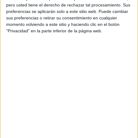
pero usted tiene el derecho de rechazar tal procesamiento. Sus
preferencias se aplicarán solo a este sitio web. Puede cambiar
sus preferencias o retirar su consentimiento en cualquier
momento volviendo a este sitio y haciendo clic en el botón
"Privacidad" en la parte inferior de la página web.
Acerca de orientacionandujar
Orientación Andújar no es solo un blog, es la apuesta
personal de dos profesores Ginés y Maribel, que
además de ser pareja, son los encargados de los
contenidos que encontramos dentro del blog y en el
cual, vuelcan la mayor parte del tiempo, que sus tareas
como docentes, y voluntarios en sus meses de verano
les permite.
DEJA UNA RESPUESTA
Tu dirección de correo electrónico no será