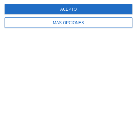
Web
ACEPTO
MÁS OPCIONES
Buscar
Buscar
¿TE GUSTA NUESTRO MATERIAL?