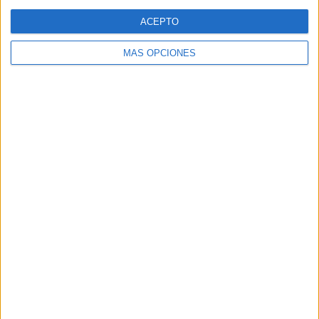
Web
ACEPTO
MÁS OPCIONES
Buscar
Buscar
¿TE GUSTA NUESTRO MATERIAL?