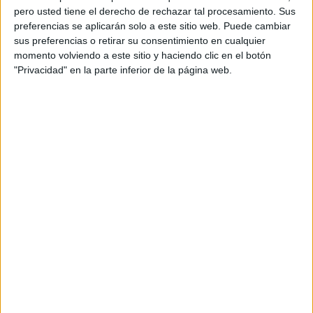
pero usted tiene el derecho de rechazar tal procesamiento. Sus
preferencias se aplicarán solo a este sitio web. Puede cambiar
sus preferencias o retirar su consentimiento en cualquier
momento volviendo a este sitio y haciendo clic en el botón
"Privacidad" en la parte inferior de la página web.
Acerca de orientacionandujar
Orientación Andújar no es solo un blog, es la apuesta
personal de dos profesores Ginés y Maribel, que
además de ser pareja, son los encargados de los
contenidos que encontramos dentro del blog y en el
cual, vuelcan la mayor parte del tiempo, que sus tareas
como docentes, y voluntarios en sus meses de verano
les permite.
DEJA UNA RESPUESTA
Tu dirección de correo electrónico no será