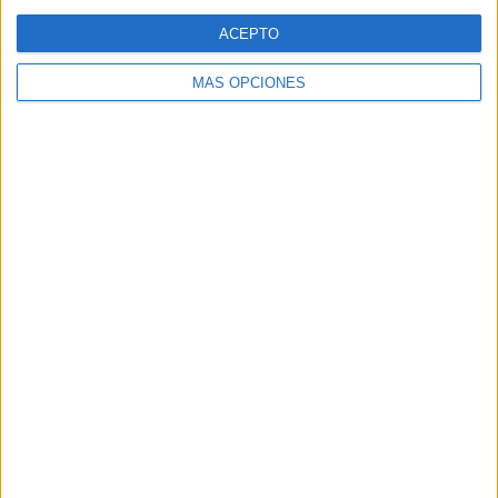
Web
ACEPTO
MÁS OPCIONES
Buscar
Buscar
¿TE GUSTA NUESTRO MATERIAL?