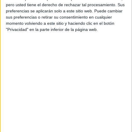
pero usted tiene el derecho de rechazar tal procesamiento. Sus
preferencias se aplicarán solo a este sitio web. Puede cambiar
sus preferencias o retirar su consentimiento en cualquier
momento volviendo a este sitio y haciendo clic en el botón
"Privacidad" en la parte inferior de la página web.
Acerca de orientacionandujar
Orientación Andújar no es solo un blog, es la apuesta
personal de dos profesores Ginés y Maribel, que
además de ser pareja, son los encargados de los
contenidos que encontramos dentro del blog y en el
cual, vuelcan la mayor parte del tiempo, que sus tareas
como docentes, y voluntarios en sus meses de verano
les permite.
DEJA UNA RESPUESTA
Tu dirección de correo electrónico no será