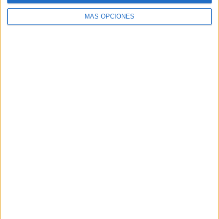
MÁS OPCIONES
Buscar
Buscar
¿TE GUSTA NUESTRO MATERIAL?
Introduce tu email para unirte a otros
80.870 suscriptores.
Dirección