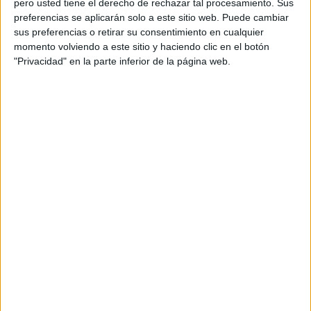
pero usted tiene el derecho de rechazar tal procesamiento. Sus
preferencias se aplicarán solo a este sitio web. Puede cambiar
Acerca de orientacionandujar
sus preferencias o retirar su consentimiento en cualquier
momento volviendo a este sitio y haciendo clic en el botón
Orientación Andújar no es solo un blog, es la apuesta
"Privacidad" en la parte inferior de la página web.
personal de dos profesores Ginés y Maribel, que
además de ser pareja, son los encargados de los
contenidos que encontramos dentro del blog y en el
cual, vuelcan la mayor parte del tiempo, que sus tareas
como docentes, y voluntarios en sus meses de verano
les permite.
DEJA UNA RESPUESTA
Tu dirección de correo electrónico no será
publicada.
Los campos obligatorios están marcados
con
*