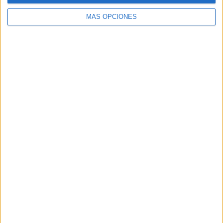
MÁS OPCIONES
Buscar
Buscar
¿TE GUSTA NUESTRO MATERIAL?
Introduce tu email para unirte a otros
80.853 suscriptores.
Dirección