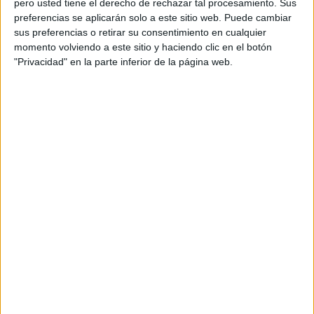
pero usted tiene el derecho de rechazar tal procesamiento. Sus
preferencias se aplicarán solo a este sitio web. Puede cambiar
Acerca de orientacionandujar
sus preferencias o retirar su consentimiento en cualquier
momento volviendo a este sitio y haciendo clic en el botón
Orientación Andújar no es solo un blog, es la apuesta
"Privacidad" en la parte inferior de la página web.
personal de dos profesores Ginés y Maribel, que
además de ser pareja, son los encargados de los
contenidos que encontramos dentro del blog y en el
cual, vuelcan la mayor parte del tiempo, que sus tareas
como docentes, y voluntarios en sus meses de verano
les permite.
DEJA UNA RESPUESTA
Tu dirección de correo electrónico no será
publicada.
Los campos obligatorios están marcados
con
*