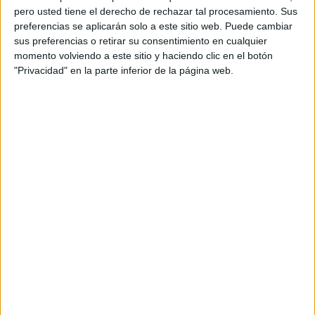
pero usted tiene el derecho de rechazar tal procesamiento. Sus
preferencias se aplicarán solo a este sitio web. Puede cambiar
sus preferencias o retirar su consentimiento en cualquier
momento volviendo a este sitio y haciendo clic en el botón
"Privacidad" en la parte inferior de la página web.
Acerca de orientacionandujar
Orientación Andújar no es solo un blog, es la apuesta
personal de dos profesores Ginés y Maribel, que
además de ser pareja, son los encargados de los
contenidos que encontramos dentro del blog y en el
cual, vuelcan la mayor parte del tiempo, que sus tareas
como docentes, y voluntarios en sus meses de verano
les permite.
DEJA UNA RESPUESTA
Tu dirección de correo electrónico no será