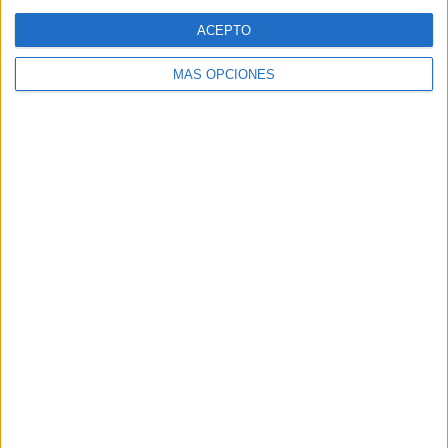
Web
ACEPTO
MÁS OPCIONES
Buscar
Buscar
¿TE GUSTA NUESTRO MATERIAL?