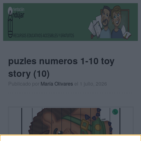
puzles numeros 1-10 toy
story (10)
Publicado por
María Olivares
el 1 julio, 2026