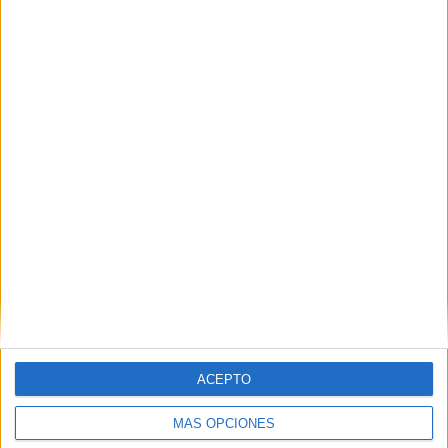
Nombre
*
Correo electrónico
*
Web
ACEPTO
MÁS OPCIONES