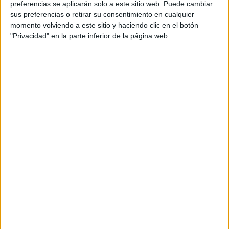
preferencias se aplicarán solo a este sitio web. Puede cambiar
sus preferencias o retirar su consentimiento en cualquier
momento volviendo a este sitio y haciendo clic en el botón
"Privacidad" en la parte inferior de la página web.
Acerca de María Olivares
El autor no ha proporcionado ninguna información.
DEJA UNA RESPUESTA
Tu dirección de correo electrónico no será
publicada.
Los campos obligatorios están marcados
con
*
Comentario
*