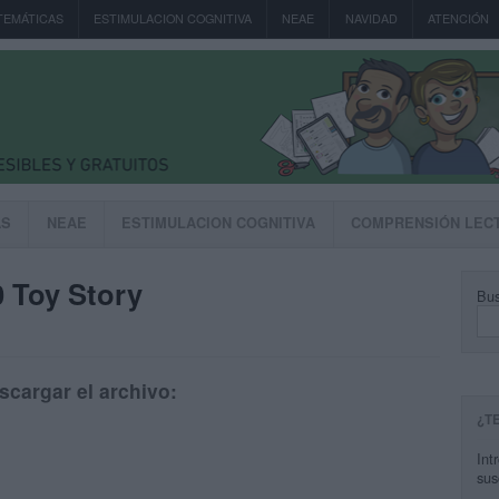
TEMÁTICAS
ESTIMULACION COGNITIVA
NEAE
NAVIDAD
ATENCIÓN
AS
NEAE
ESTIMULACION COGNITIVA
COMPRENSIÓN LEC
 Toy Story
Bus
scargar el archivo:
¿T
Int
sus