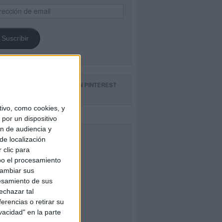
ección
il
Suscribir
GUE NUESTROS TABLEROS EN PINTEREST
ivo, como cookies, y
por un dispositivo
ón de audiencia y
CEBOOK
de localización
 clic para
bo el procesamiento
cambiar sus
esamiento de sus
echazar tal
erencias o retirar su
vacidad" en la parte