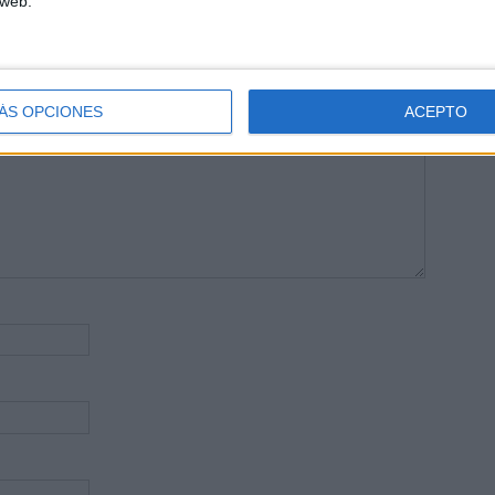
 web.
publicada.
Los campos obligatorios están marcados con
*
ÁS OPCIONES
ACEPTO