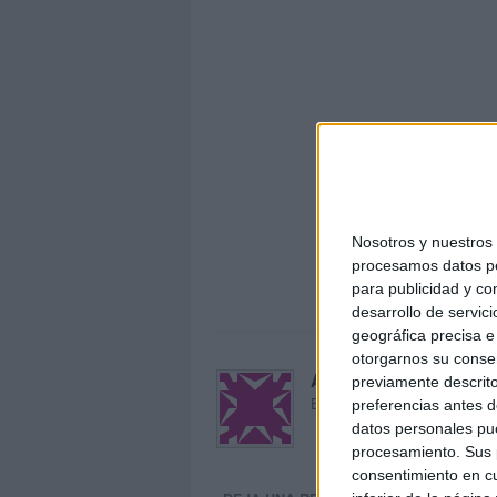
Nosotros y nuestro
procesamos datos per
Puzles 
para publicidad y co
desarrollo de servici
geográfica precisa e 
otorgarnos su conse
Acerca de María Oliva
previamente descrito
El autor no ha proporcionado
preferencias antes d
datos personales pue
procesamiento. Sus p
consentimiento en cu