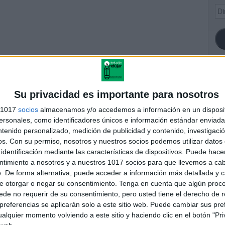
Dir
de
ema
SI
Su privacidad es importante para nosotros
s 1017
socios
almacenamos y/o accedemos a información en un disposit
sonales, como identificadores únicos e información estándar enviada 
Números 1-10 Toy Story
ntenido personalizado, medición de publicidad y contenido, investigaci
FA
os.
Con su permiso, nosotros y nuestros socios podemos utilizar datos 
identificación mediante las características de dispositivos. Puede hacer
ntimiento a nosotros y a nuestros 1017 socios para que llevemos a ca
res
. De forma alternativa, puede acceder a información más detallada y 
 ninguna información.
e otorgar o negar su consentimiento.
Tenga en cuenta que algún proc
de no requerir de su consentimiento, pero usted tiene el derecho de r
referencias se aplicarán solo a este sitio web. Puede cambiar sus pref
alquier momento volviendo a este sitio y haciendo clic en el botón "Pri