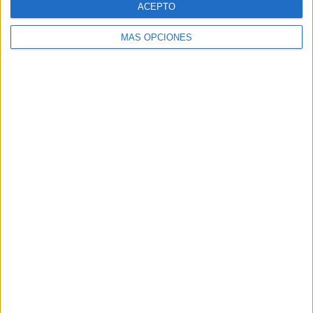
ACEPTO
MÁS OPCIONES
Buscar
Buscar
¿TE GUSTA NUESTRO MATERIAL?
Introduce tu email para unirte a otros
80.859 suscriptores.