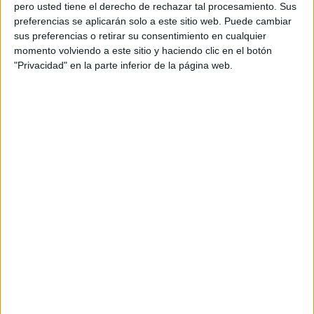
pero usted tiene el derecho de rechazar tal procesamiento. Sus
preferencias se aplicarán solo a este sitio web. Puede cambiar
sus preferencias o retirar su consentimiento en cualquier
momento volviendo a este sitio y haciendo clic en el botón
Acerca de orientacionandujar
"Privacidad" en la parte inferior de la página web.
Orientación Andújar no es solo un blog, es la apuesta
personal de dos profesores Ginés y Maribel, que
además de ser pareja, son los encargados de los
contenidos que encontramos dentro del blog y en el
cual, vuelcan la mayor parte del tiempo, que sus tareas
como docentes, y voluntarios en sus meses de verano
les permite.
DEJA UNA RESPUESTA
Tu dirección de correo electrónico no será
publicada.
Los campos obligatorios están marcados
con
*