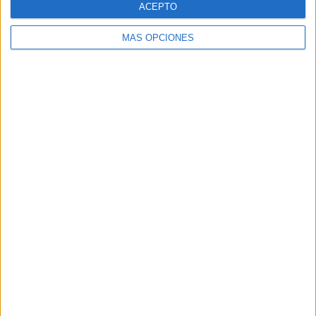
ACEPTO
MÁS OPCIONES
Buscar
Buscar
¿TE GUSTA NUESTRO MATERIAL?
Introduce tu email para unirte a otros
80.852 suscriptores.