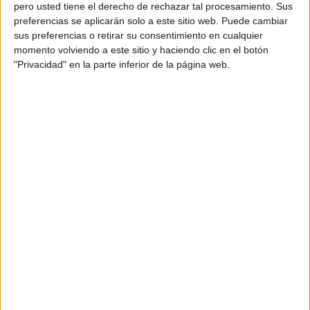
pero usted tiene el derecho de rechazar tal procesamiento. Sus
preferencias se aplicarán solo a este sitio web. Puede cambiar
sus preferencias o retirar su consentimiento en cualquier
momento volviendo a este sitio y haciendo clic en el botón
Acerca de orientacionandujar
"Privacidad" en la parte inferior de la página web.
Orientación Andújar no es solo un blog, es la apuesta
personal de dos profesores Ginés y Maribel, que
además de ser pareja, son los encargados de los
contenidos que encontramos dentro del blog y en el
cual, vuelcan la mayor parte del tiempo, que sus tareas
como docentes, y voluntarios en sus meses de verano
les permite.
DEJA UNA RESPUESTA
Tu dirección de correo electrónico no será
publicada.
Los campos obligatorios están marcados
con
*