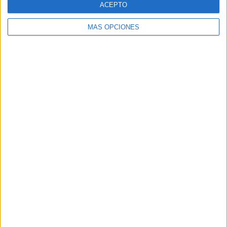
ACEPTO
MÁS OPCIONES
Buscar
Buscar
¿TE GUSTA NUESTRO MATERIAL?
Introduce tu email para unirte a otros
80.852 suscriptores.