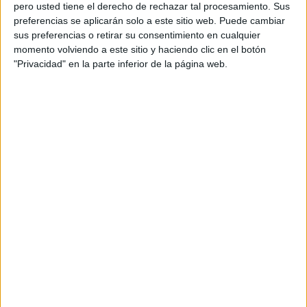
pero usted tiene el derecho de rechazar tal procesamiento. Sus
preferencias se aplicarán solo a este sitio web. Puede cambiar
sus preferencias o retirar su consentimiento en cualquier
momento volviendo a este sitio y haciendo clic en el botón
Acerca de orientacionandujar
"Privacidad" en la parte inferior de la página web.
Orientación Andújar no es solo un blog, es la apuesta
personal de dos profesores Ginés y Maribel, que
además de ser pareja, son los encargados de los
contenidos que encontramos dentro del blog y en el
cual, vuelcan la mayor parte del tiempo, que sus tareas
como docentes, y voluntarios en sus meses de verano
les permite.
DEJA UNA RESPUESTA
Tu dirección de correo electrónico no será
publicada.
Los campos obligatorios están marcados
con
*