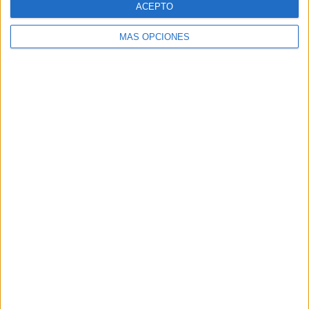
ACEPTO
MÁS OPCIONES
Buscar
Buscar
¿TE GUSTA NUESTRO MATERIAL?
Introduce tu email para unirte a otros
80.850 suscriptores.