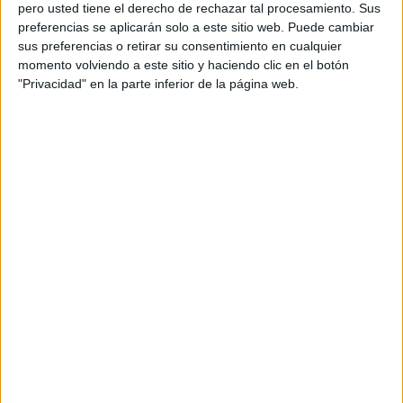
pero usted tiene el derecho de rechazar tal procesamiento. Sus
preferencias se aplicarán solo a este sitio web. Puede cambiar
sus preferencias o retirar su consentimiento en cualquier
momento volviendo a este sitio y haciendo clic en el botón
Acerca de orientacionandujar
"Privacidad" en la parte inferior de la página web.
Orientación Andújar no es solo un blog, es la apuesta
personal de dos profesores Ginés y Maribel, que
además de ser pareja, son los encargados de los
contenidos que encontramos dentro del blog y en el
cual, vuelcan la mayor parte del tiempo, que sus tareas
como docentes, y voluntarios en sus meses de verano
les permite.
DEJA UNA RESPUESTA
Tu dirección de correo electrónico no será
publicada.
Los campos obligatorios están marcados
con
*