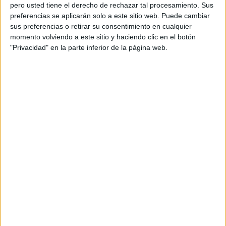
pero usted tiene el derecho de rechazar tal procesamiento. Sus
preferencias se aplicarán solo a este sitio web. Puede cambiar
sus preferencias o retirar su consentimiento en cualquier
momento volviendo a este sitio y haciendo clic en el botón
Acerca de orientacionandujar
"Privacidad" en la parte inferior de la página web.
Orientación Andújar no es solo un blog, es la apuesta
personal de dos profesores Ginés y Maribel, que
además de ser pareja, son los encargados de los
contenidos que encontramos dentro del blog y en el
cual, vuelcan la mayor parte del tiempo, que sus tareas
como docentes, y voluntarios en sus meses de verano
les permite.
DEJA UNA RESPUESTA
Tu dirección de correo electrónico no será
publicada.
Los campos obligatorios están marcados
con
*