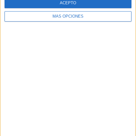
ACEPTO
MÁS OPCIONES
Buscar
Buscar
¿TE GUSTA NUESTRO MATERIAL?
Introduce tu email para unirte a otros
80.853 suscriptores.