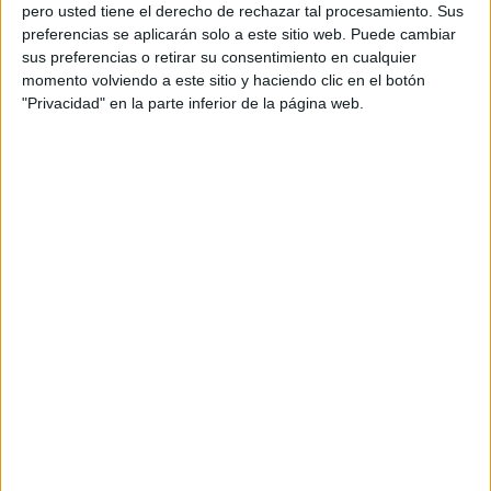
pero usted tiene el derecho de rechazar tal procesamiento. Sus
preferencias se aplicarán solo a este sitio web. Puede cambiar
sus preferencias o retirar su consentimiento en cualquier
momento volviendo a este sitio y haciendo clic en el botón
Acerca de orientacionandujar
"Privacidad" en la parte inferior de la página web.
Orientación Andújar no es solo un blog, es la apuesta
personal de dos profesores Ginés y Maribel, que
además de ser pareja, son los encargados de los
contenidos que encontramos dentro del blog y en el
cual, vuelcan la mayor parte del tiempo, que sus tareas
como docentes, y voluntarios en sus meses de verano
les permite.
DEJA UNA RESPUESTA
Tu dirección de correo electrónico no será
publicada.
Los campos obligatorios están marcados
con
*