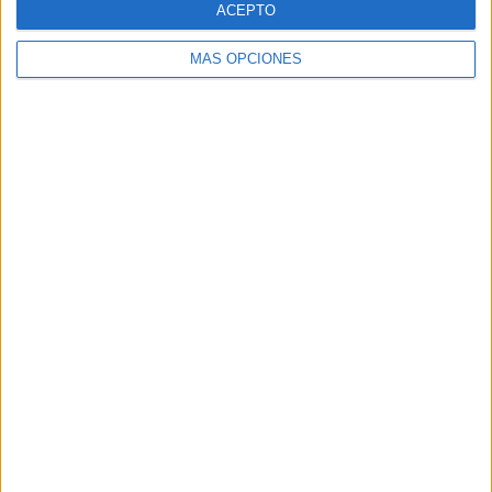
ACEPTO
MÁS OPCIONES
Buscar
Buscar
¿TE GUSTA NUESTRO MATERIAL?
Introduce tu email para unirte a otros
80.850 suscriptores.