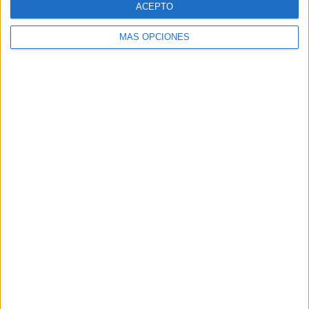
ACEPTO
MÁS OPCIONES
Buscar
Buscar
¿TE GUSTA NUESTRO MATERIAL?
Introduce tu email para unirte a otros
80.860 suscriptores.