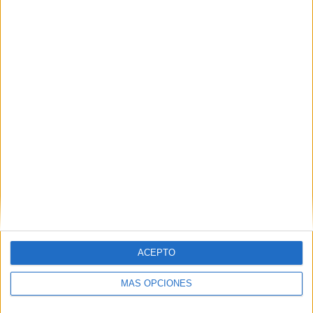
Comparte esto:
Facebook
X
MAS RECURSOS SOBRE ESTE TEMA
Comprensión
lectora divertida
con las
aventuras de
Toy Story
ACEPTO
Toy Story PNG
MÁS OPCIONES
descarga gratis