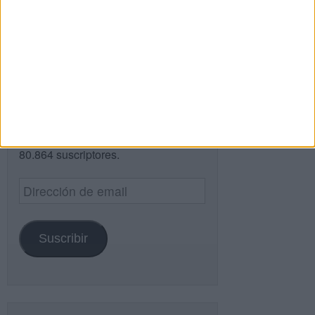
Buscar
¿TE GUSTA NUESTRO MATERIAL?
Introduce tu email para unirte a otros
80.864 suscriptores.
Dirección
de
email
Suscribir