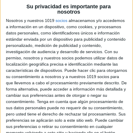
Su privacidad es importante para
nosotros
Nosotros y nuestros 1019
socios
almacenamos y/o accedemos
a información en un dispositivo, como cookies, y procesamos
datos personales, como identificadores únicos e información
estándar enviada por un dispositivo para publicidad y contenido
personalizado, medición de publicidad y contenido,
investigación de audiencia y desarrollo de servicios.
Con su
recurso incluye 10 fichas diferentes con personajes
permiso, nosotros y nuestros socios podemos utilizar datos de
del universo Toy Story y permite trabajar de forma
localización geográfica precisa e identificación mediante las
creativa la descripción de personajes, el vocabulario,
características de dispositivos. Puede hacer clic para otorgarnos
su consentimiento a nosotros y a nuestros 1019 socios para
la construcción de frases, la expresión escrita, la
que llevemos a cabo el procesamiento previamente descrito. De
comprensión y la imaginación. Puede utilizarse en
forma alternativa, puede acceder a información más detallada y
Primaria como actividad individual, por parejas o
cambiar sus preferencias antes de otorgar o negar su
incluso como punto de partida para exposiciones
consentimiento.
Tenga en cuenta que algún procesamiento de
sus datos personales puede no requerir de su consentimiento,
orales y juegos de adivinanzas.
pero usted tiene el derecho de rechazar tal procesamiento. Sus
preferencias se aplicarán solo a este sitio web. Puede cambiar
ÚNETE A NUESTRO GRUPO EXCLUSIVO DE
sus preferencias o retirar su consentimiento en cualquier
momento volviendo a este sitio y haciendo clic en el botón