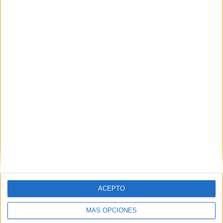
Nombre
*
Correo electrónico
*
Web
ACEPTO
MÁS OPCIONES