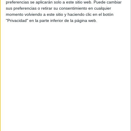
preferencias se aplicarán solo a este sitio web. Puede cambiar
sus preferencias o retirar su consentimiento en cualquier
momento volviendo a este sitio y haciendo clic en el botón
"Privacidad" en la parte inferior de la página web.
Acerca de María Olivares
El autor no ha proporcionado ninguna información.
DEJA UNA RESPUESTA
Tu dirección de correo electrónico no será
publicada.
Los campos obligatorios están marcados
con
*
Comentario
*