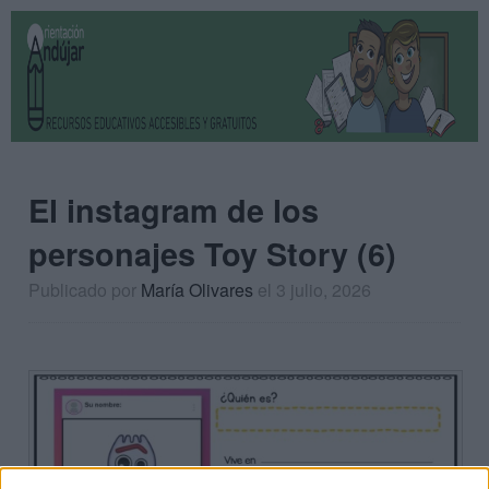
El instagram de los
personajes Toy Story (6)
Publicado por
María Olivares
el 3 julio, 2026