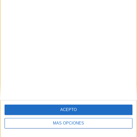
Nombre
*
Correo electrónico
*
Web
ACEPTO
MÁS OPCIONES