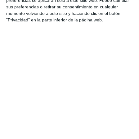
preferencias se aplicarán solo a este sitio web. Puede cambiar
sus preferencias o retirar su consentimiento en cualquier
Acerca de María Olivares
momento volviendo a este sitio y haciendo clic en el botón
"Privacidad" en la parte inferior de la página web.
El autor no ha proporcionado ninguna información.
DEJA UNA RESPUESTA
Tu dirección de correo electrónico no será
publicada.
Los campos obligatorios están marcados
con
*
Comentario
*