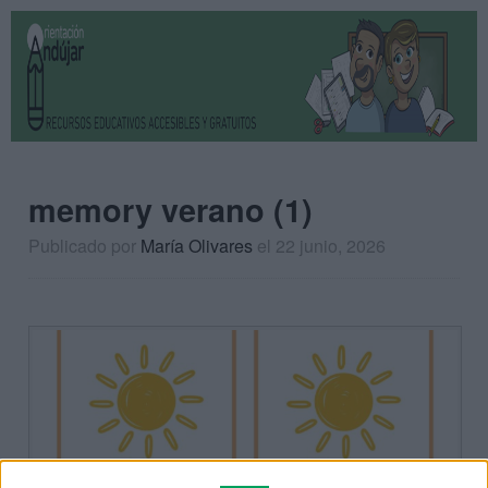
memory verano (1)
Publicado por
María Olivares
el 22 junio, 2026