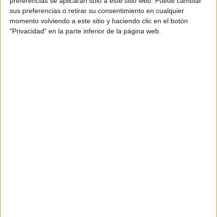
preferencias se aplicarán solo a este sitio web. Puede cambiar
sus preferencias o retirar su consentimiento en cualquier
Acerca de María Olivares
momento volviendo a este sitio y haciendo clic en el botón
"Privacidad" en la parte inferior de la página web.
El autor no ha proporcionado ninguna información.
DEJA UNA RESPUESTA
Tu dirección de correo electrónico no será
publicada.
Los campos obligatorios están marcados
con
*
Comentario
*