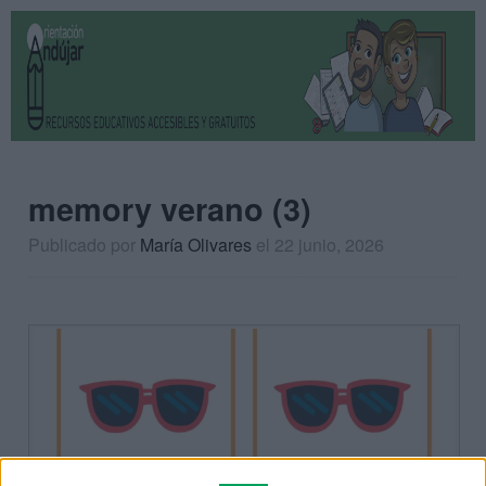
memory verano (3)
Publicado por
María Olivares
el 22 junio, 2026