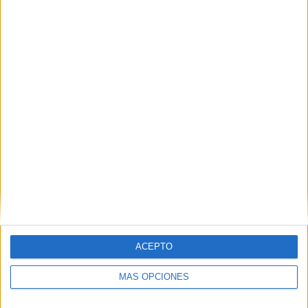
Nombre
*
Correo electrónico
*
Web
ACEPTO
MÁS OPCIONES