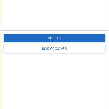
Comparte esto:
Facebook
X
MAS RECURSOS SOBRE ESTE TEMA
ACEPTO
Ordena sílabas
MÁS OPCIONES
para formar
palabras
conciencia
silábica
ACTIVIDADES
LECTOESCRITURA
ORDENAMOS
SÍLABAS PARA
FORMAR
PALABRAS (3
SILABAS)