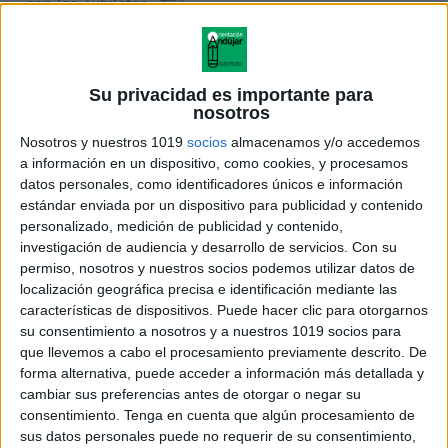
con los cubiletes. 🏗️✨
🌟 Beneficios educativos:
✅ Desarrolla la conciencia silábica.
Su privacidad es importante para
✅ Favorece la lectoescritura.
nosotros
✅ Mejora la atención y la concentración.
Nosotros y nuestros 1019
socios
almacenamos y/o accedemos
✅ Potencia la velocidad de procesamiento.
a información en un dispositivo, como cookies, y procesamos
datos personales, como identificadores únicos e información
✅ Fomenta el aprendizaje mediante el juego.
estándar enviada por un dispositivo para publicidad y contenido
personalizado, medición de publicidad y contenido,
Creado por
investigación de audiencia y desarrollo de servicios.
Con su
permiso, nosotros y nuestros socios podemos utilizar datos de
@profe_actividadsensorial
@elrinconcitoderaki
y
@mirin
localización geográfica precisa e identificación mediante las
características de dispositivos. Puede hacer clic para otorgarnos
ÚNETE A NUESTRO GRUPO EXCLUSIVO DE
su consentimiento a nosotros y a nuestros 1019 socios para
WHATSAPP
que llevemos a cabo el procesamiento previamente descrito. De
forma alternativa, puede acceder a información más detallada y
cambiar sus preferencias antes de otorgar o negar su
consentimiento.
Tenga en cuenta que algún procesamiento de
sus datos personales puede no requerir de su consentimiento,