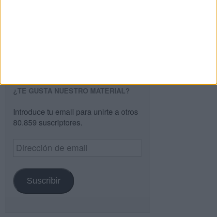
Buscar
Buscar
¿TE GUSTA NUESTRO MATERIAL?
Introduce tu email para unirte a otros
80.859 suscriptores.
Dirección
de
email
Suscribir