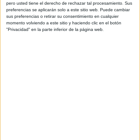
pero usted tiene el derecho de rechazar tal procesamiento. Sus
preferencias se aplicarán solo a este sitio web. Puede cambiar
sus preferencias o retirar su consentimiento en cualquier
momento volviendo a este sitio y haciendo clic en el botón
Acerca de orientacionandujar
"Privacidad" en la parte inferior de la página web.
Orientación Andújar no es solo un blog, es la apuesta
personal de dos profesores Ginés y Maribel, que
además de ser pareja, son los encargados de los
contenidos que encontramos dentro del blog y en el
cual, vuelcan la mayor parte del tiempo, que sus tareas
como docentes, y voluntarios en sus meses de verano
les permite.
DEJA UNA RESPUESTA
Tu dirección de correo electrónico no será
publicada.
Los campos obligatorios están marcados
con
*