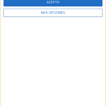
ACEPTO
MÁS OPCIONES
Buscar
Buscar
¿TE GUSTA NUESTRO MATERIAL?
Introduce tu email para unirte a otros
80.860 suscriptores.