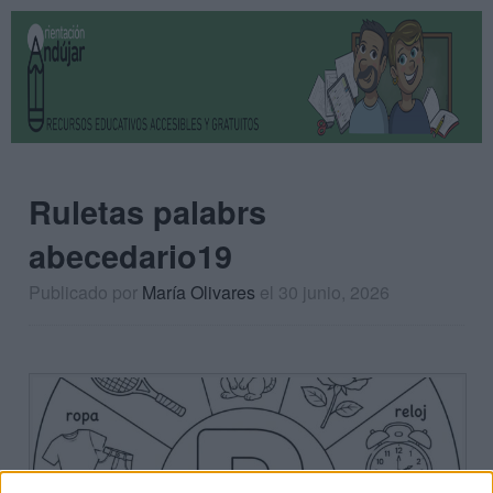
Ruletas palabrs
abecedario19
Publicado por
María Olivares
el 30 junio, 2026