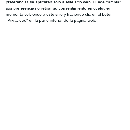
preferencias se aplicarán solo a este sitio web. Puede cambiar
sus preferencias o retirar su consentimiento en cualquier
momento volviendo a este sitio y haciendo clic en el botón
"Privacidad" en la parte inferior de la página web.
Acerca de María Olivares
El autor no ha proporcionado ninguna información.
DEJA UNA RESPUESTA
Tu dirección de correo electrónico no será
publicada.
Los campos obligatorios están marcados
con
*
Comentario
*