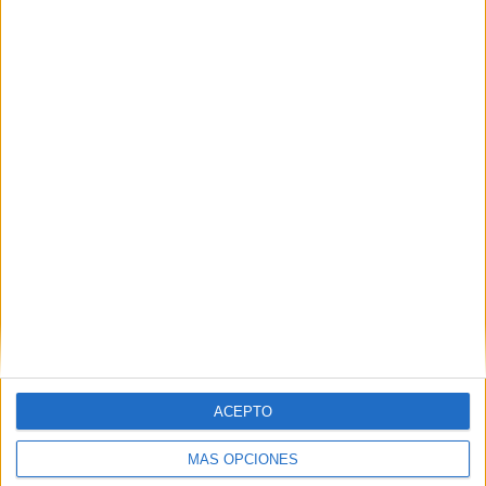
Nombre
*
Correo electrónico
*
Web
ACEPTO
MÁS OPCIONES