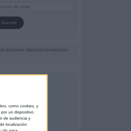
ección
il
Suscribir
GUE NUESTROS TABLEROS EN PINTEREST
CEBOOK
ivo, como cookies, y
por un dispositivo
ón de audiencia y
de localización
 clic para