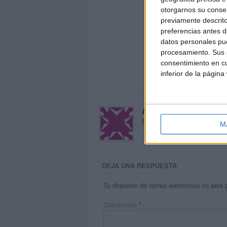
otorgarnos su conse
previamente descrito
preferencias antes d
datos personales pue
procesamiento. Sus p
consentimiento en cu
inferior de la página
Acerca de María Oliva
El autor no ha proporcionado
M
DEJA UNA RESPUESTA
Tu dirección de correo electrónico no será 
Comentario
*