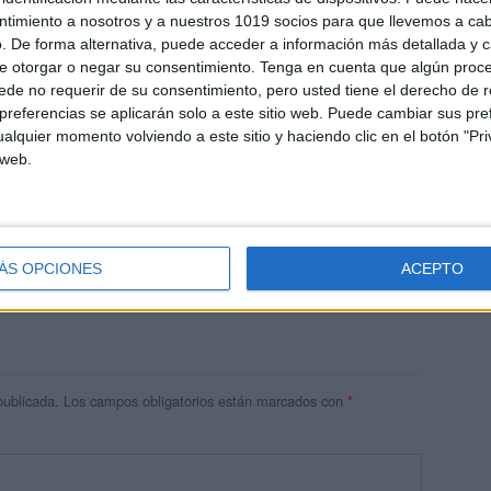
ntimiento a nosotros y a nuestros 1019 socios para que llevemos a ca
. De forma alternativa, puede acceder a información más detallada y 
e otorgar o negar su consentimiento.
Tenga en cuenta que algún proc
de no requerir de su consentimiento, pero usted tiene el derecho de r
referencias se aplicarán solo a este sitio web. Puede cambiar sus pref
alquier momento volviendo a este sitio y haciendo clic en el botón "Pri
 web.
res
 ninguna información.
ÁS OPCIONES
ACEPTO
publicada.
Los campos obligatorios están marcados con
*