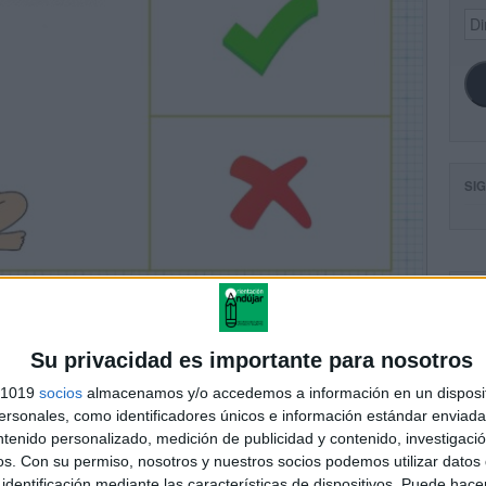
Dir
de
ema
SI
FA
Su privacidad es importante para nosotros
s 1019
socios
almacenamos y/o accedemos a información en un disposit
sonales, como identificadores únicos e información estándar enviada 
ntenido personalizado, medición de publicidad y contenido, investigaci
os.
Con su permiso, nosotros y nuestros socios podemos utilizar datos 
identificación mediante las características de dispositivos. Puede hacer