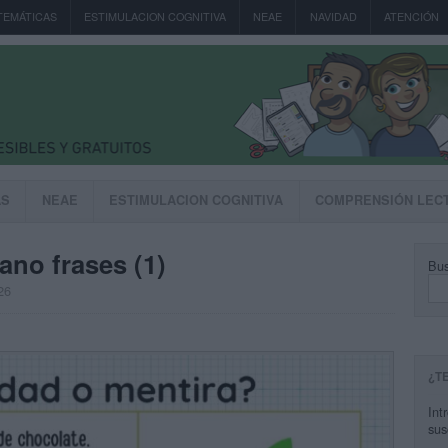
TEMÁTICAS
ESTIMULACION COGNITIVA
NEAE
NAVIDAD
ATENCIÓN
AS
NEAE
ESTIMULACION COGNITIVA
COMPRENSIÓN LEC
ano frases (1)
Bus
26
¿T
Int
sus