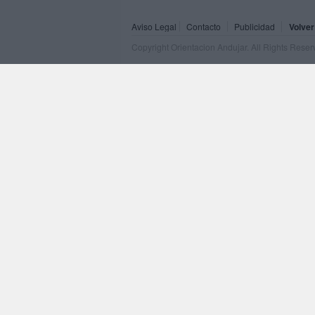
Aviso Legal
Contacto
Publicidad
Volver
Copyright Orientacion Andujar. All Rights Rese