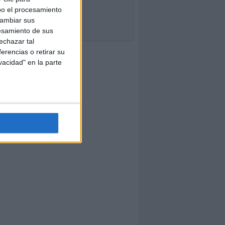
bo el procesamiento
cambiar sus
esamiento de sus
echazar tal
erencias o retirar su
vacidad" en la parte