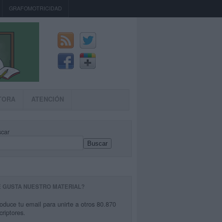
GRAFOMOTRICIDAD
TORA
ATENCIÓN
car
Buscar
E GUSTA NUESTRO MATERIAL?
roduce tu email para unirte a otros 80.870
criptores.