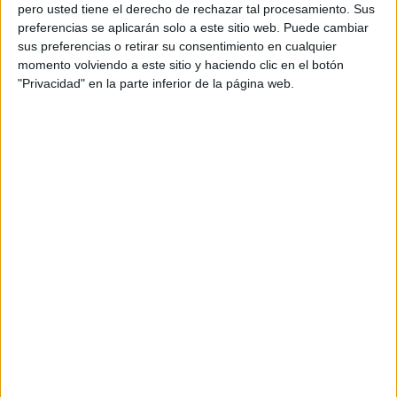
pero usted tiene el derecho de rechazar tal procesamiento. Sus
preferencias se aplicarán solo a este sitio web. Puede cambiar
sus preferencias o retirar su consentimiento en cualquier
momento volviendo a este sitio y haciendo clic en el botón
Acerca de orientacionandujar
"Privacidad" en la parte inferior de la página web.
Orientación Andújar no es solo un blog, es la apuesta
personal de dos profesores Ginés y Maribel, que
además de ser pareja, son los encargados de los
contenidos que encontramos dentro del blog y en el
cual, vuelcan la mayor parte del tiempo, que sus tareas
como docentes, y voluntarios en sus meses de verano
les permite.
DEJA UNA RESPUESTA
Tu dirección de correo electrónico no será
publicada.
Los campos obligatorios están marcados
con
*