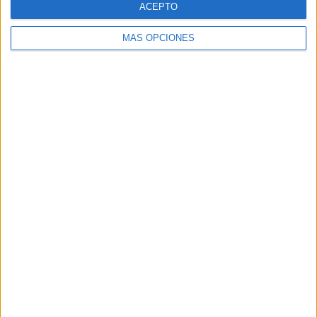
ACEPTO
MÁS OPCIONES
Buscar
Buscar
¿TE GUSTA NUESTRO MATERIAL?
Introduce tu email para unirte a otros
80.860 suscriptores.