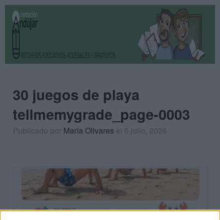
30 juegos de playa
tellmemygrade_page-0003
Publicado por
María Olivares
el 6 julio, 2026