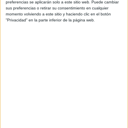
preferencias se aplicarán solo a este sitio web. Puede cambiar
sus preferencias o retirar su consentimiento en cualquier
momento volviendo a este sitio y haciendo clic en el botón
"Privacidad" en la parte inferior de la página web.
Acerca de María Olivares
El autor no ha proporcionado ninguna información.
DEJA UNA RESPUESTA
Tu dirección de correo electrónico no será
publicada.
Los campos obligatorios están marcados
con
*
Comentario
*