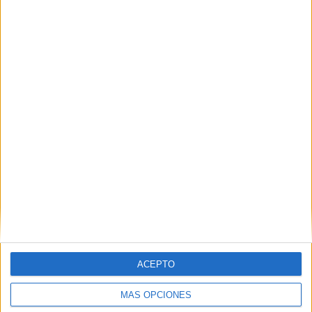
Nombre
*
Correo electrónico
*
Web
ACEPTO
MÁS OPCIONES